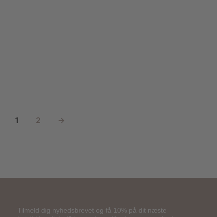
1.000,00
kr.
600,00
kr.
900,00
kr.
540,00
kr.
1
2
→
Tilmeld dig nyhedsbrevet og få 10% på dit næste