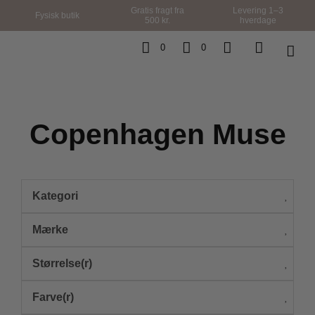
Gratis fragt fra
Levering 1–3
Fysisk butik
500 kr.
hverdage
0
0
Copenhagen Muse
Kategori
Mærke
Størrelse(r)
Farve(r)