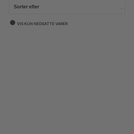
Sorter efter
VIS KUN NEDSATTE VARER
Nyhed
Nyhed
1.000,00
kr.
500,00
kr.