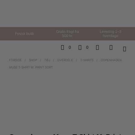
Gratis fragt fra
Levering 1–3
Fysisk butik
500 kr.
hverdage
0
0
FORSIDE
/
SHOP
/
TØJ
/
OVERDELE
/
T-SHIRTS
/
COPENHAGEN
MUSE T-SHIRT M. PRINT SORT