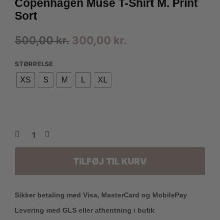
Copenhagen Muse T-Shirt M. Print
Sort
Den
Den
500,00
kr.
300,00
kr.
oprindelige
aktuelle
STØRRELSE
pris
pris
XS
S
M
L
XL
var:
er:
500,00 kr..
300,00 kr..
TILFØJ TIL KURV
Sikker betaling med Visa, MasterCard og MobilePay
Levering med GLS eller afhentning i butik