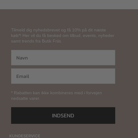
Tilmeld dig nyhedsbrevet og få 10% på dit næste
køb*! Her vil du få besked om tilbud, events, nyheder
samt trends fra Butik Friis.
* Rabatten kan ikke kombineres med i forvejen
nedsatte varer.
INDSEND
KUNDESERVICE