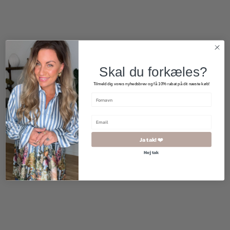
Skal du forkæles?
Tilmeld dig vores nyhedsbrev og få 10% rabat på dit næste køb!
Ja tak! ❤️
Nej tak
400,00
kr.
200,00
kr.
800,00
kr.