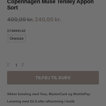
Copenhagen Muse Teniley Appon
Sort
Den
Den
400,00
kr.
240,00
kr.
oprindelige
aktuelle
STØRRELSE
pris
pris
Onesize
var:
er:
400,00 kr..
240,00 kr..
TILFØJ TIL KURV
Sikker betaling med Visa, MasterCard og MobilePay
Levering med GLS eller afhentning i butik