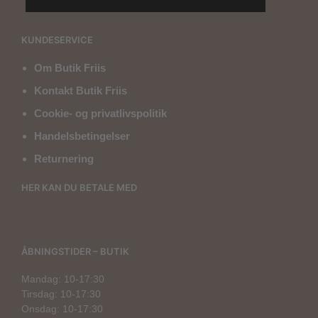
KUNDESERVICE
Om Butik Friis
Kontakt Butik Friis
Cookie- og privatlivspolitik
Handelsbetingelser
Returnering
HER KAN DU BETALE MED
ÅBNINGSTIDER – BUTIK
Mandag: 10-17:30
Tirsdag: 10-17:30
Onsdag: 10-17:30