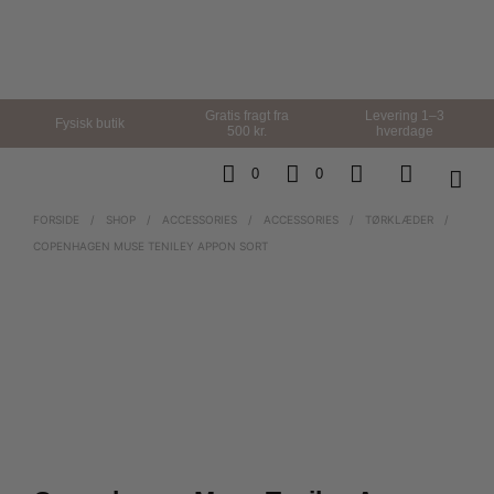
Gratis fragt fra
Levering 1–3
Fysisk butik
500 kr.
hverdage
0
0
FORSIDE
/
SHOP
/
ACCESSORIES
/
ACCESSORIES
/
TØRKLÆDER
/
COPENHAGEN MUSE TENILEY APPON SORT