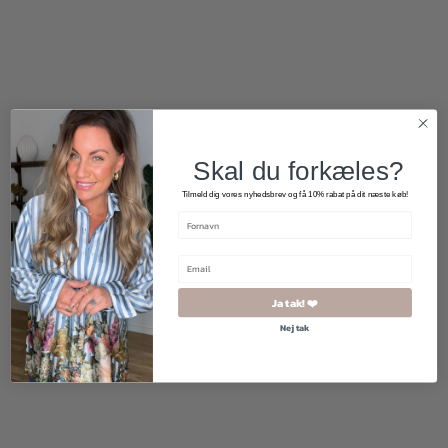
500,00
kr.
250,00
kr.
299,00
kr.
Skal du forkæles?
Tilmeld dig vores nyhedsbrev og få 10% rabat på dit næste køb!
Ja tak! ❤️
Nej tak
1.500,00
kr.
1.200,00
kr.
800,00
kr.
400,00
kr.