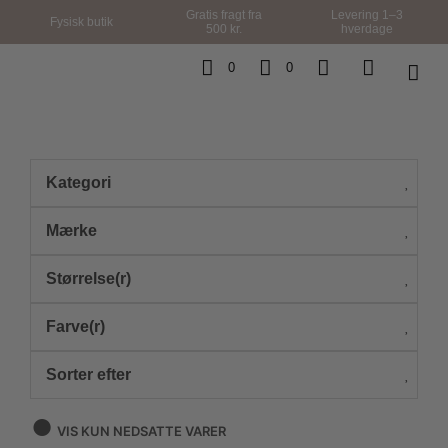
Gratis fragt fra
Levering 1–3
Fysisk butik
500 kr.
hverdage
0
0
Kategori
Mærke
Størrelse(r)
Farve(r)
Sorter efter
VIS KUN NEDSATTE VARER