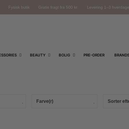
Fysisk butik
Gratis fragt fra 500 kr.
Levering 1–3 hverdag
SSORIES
BEAUTY
BOLIG
PRE-ORDER
BRAND
Farve(r)
Sorter eft