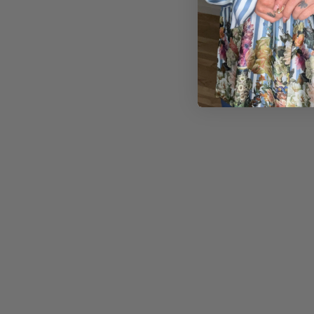
240,00
kr.