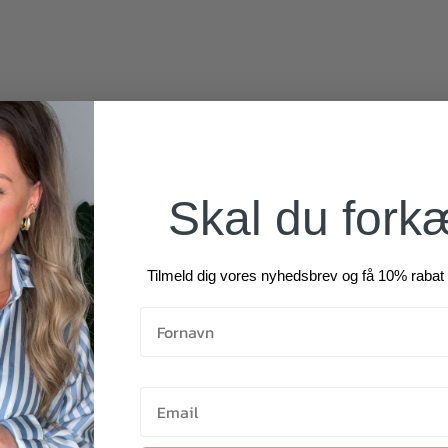
390,00
kr.
240,00
kr.
Skal du fork
Tilmeld dig vores nyhedsbrev og få 10% rabat 
330,00
kr.
390,00
kr.