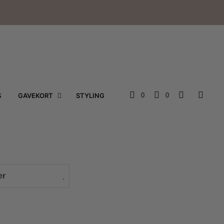
e
S
GAVEKORT
STYLING
0
0
er