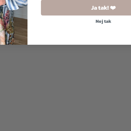
Ja tak! ❤️
Nej tak
300,00
kr.
300,00
kr.