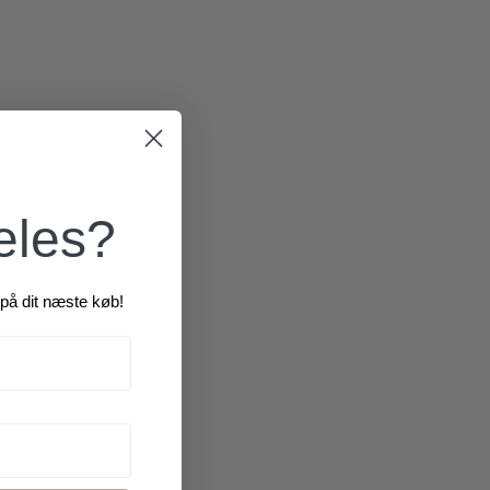
300,00
kr.
æles?
på dit næste køb!
270,00
kr.