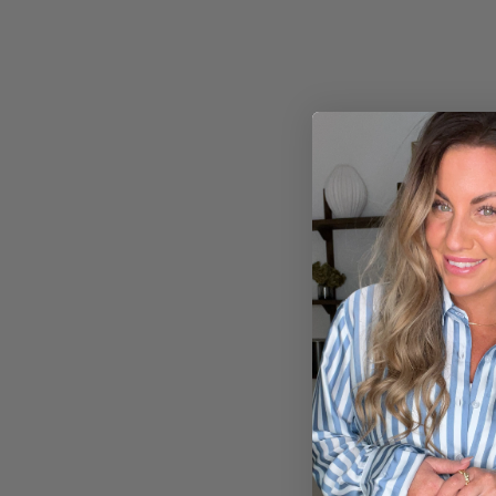
330,00
kr.
450,00
kr.