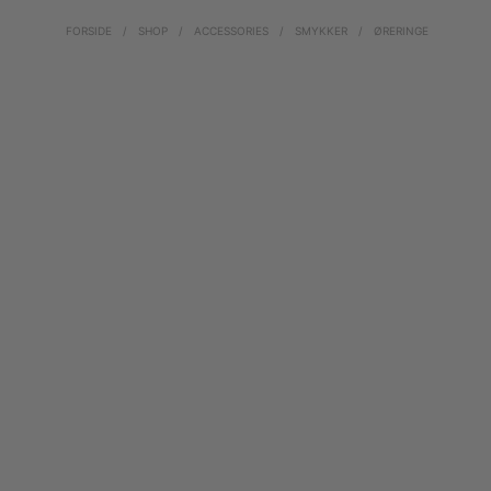
FORSIDE
/
SHOP
/
ACCESSORIES
/
SMYKKER
/
ØRERINGE
330,00
kr.