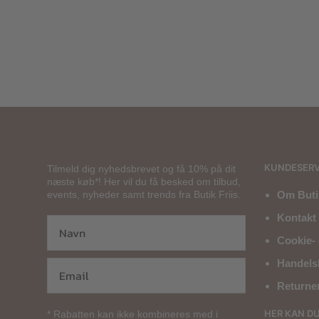
299,00
kr.
KUNDESERV
Tilmeld dig nyhedsbrevet og få 10% på dit
næste køb*! Her vil du få besked om tilbud,
events, nyheder samt trends fra Butik Friis.
Om Butik
Kontakt 
Cookie- 
Handels
Returne
HER KAN D
* Rabatten kan ikke kombineres med i