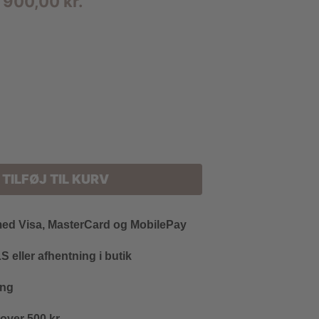
Den
Den
900,00
kr.
oprindelige
aktuelle
pris
pris
var:
er:
1.500,00 kr..
900,00 kr..
TILFØJ TIL KURV
med Visa, MasterCard og MobilePay
 eller afhentning i butik
ing
 over 500 kr.