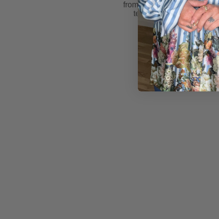
from
81
reviews &
testimonials
2 for
500 kr.