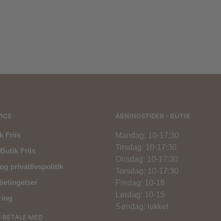
500,00
kr.
800,00
kr.
400,00
kr.
300,00
kr.
ICE
ÅBNINGSTIDER – BUTIK
 Friis
Mandag: 10-17:30
Tirsdag: 10-17:30
Butik Friis
Onsdag: 10-17:30
og privatlivspolitik
Torsdag: 10-17:30
betingelser
Fredag: 10-18
Lørdag: 10-15
ring
Søndag: lukket
U BETALE MED