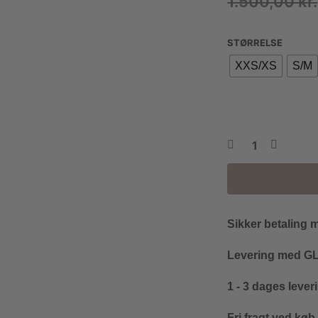
1.500,00
kr.
STØRRELSE
XXS/XS
S/M
Sikker betaling 
Levering med GLS
1 - 3 dages lever
Fri fragt ved køb