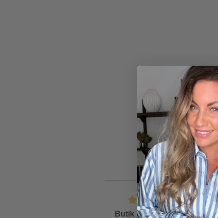
Butik Friis
is rated
4.6