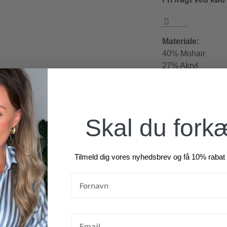
Materiale:
40% Mohair
27% Akryl
21% Polyamid
10% Uld
2% Elastan
Vask:
Skal du fork
30 grader skåne
Må ikke tørretumb
Kan krympe med op
Tilmeld dig vores nyhedsbrev og få 10% rabat 