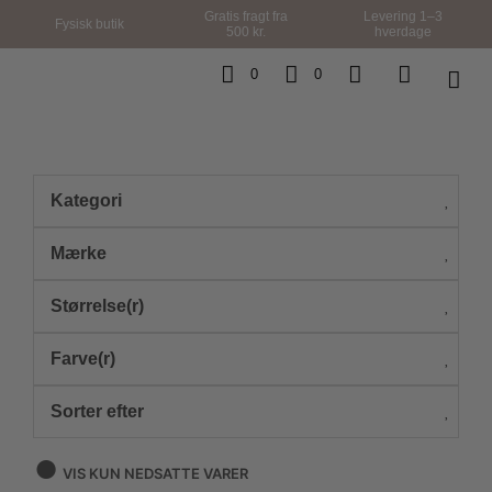
Gratis fragt fra
Levering 1–3
Fysisk butik
500 kr.
hverdage
0
0
Kategori
Mærke
Størrelse(r)
Farve(r)
Sorter efter
VIS KUN NEDSATTE VARER