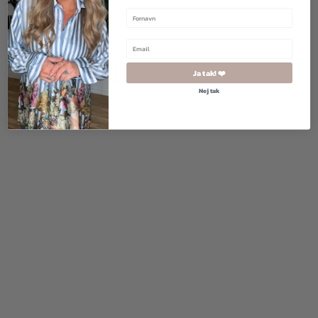
Ja tak! ❤️
Nej tak
300,00
kr.
150,00
kr.