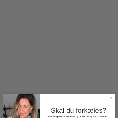
250,00
kr.
250,00
kr.
Skal du forkæles?
Tilmeld dig vores nyhedsbrev og få 10% rabat på dit næste køb!