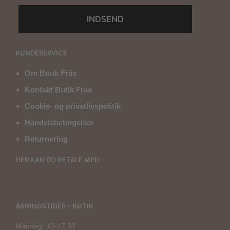
INDSEND
KUNDESERVICE
Om Butik Friis
Kontakt Butik Friis
Cookie- og privatlivspolitik
Handelsbetingelser
Returnering
HER KAN DU BETALE MED
ÅBNINGSTIDER – BUTIK
Mandag: 10-17:30