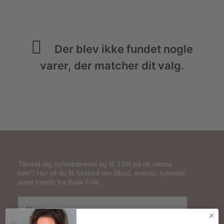
Der blev ikke fundet nogle
varer, der matcher dit valg.
Tilmeld dig nyhedsbrevet og få 10% på dit næste
køb*! Her vil du få besked om tilbud, events, nyheder
samt trends fra Butik Friis.