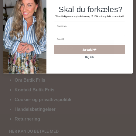
Skal du forkæles?
Tilmeld dig vores nyhedsbrev og få 10% rabat på dit næste køb!
* Rabatten kan ikke kombineres med i forvejen
nedsatte varer.
INDSEND
Ja tak! ❤️
Nej tak
KUNDESERVICE
Om Butik Friis
Kontakt Butik Friis
Cookie- og privatlivspolitik
Handelsbetingelser
Returnering
HER KAN DU BETALE MED