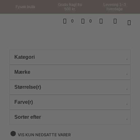
Gratis fragt fra
Levering 1–3
Fysisk butik
500 kr.
hverdage
0
0
Kategori
Mærke
Størrelse(r)
Farve(r)
Sorter efter
VIS KUN NEDSATTE VARER