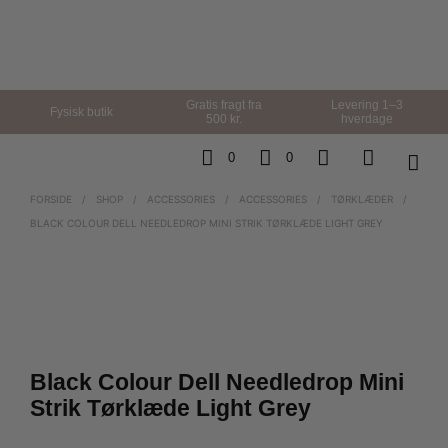
Gratis fragt fra
Levering 1–3
Fysisk butik
500 kr.
hverdage
0
0
FORSIDE
/
SHOP
/
ACCESSORIES
/
ACCESSORIES
/
TØRKLÆDER
/
BLACK COLOUR DELL NEEDLEDROP MINI STRIK TØRKLÆDE LIGHT GREY
Black Colour Dell Needledrop Mini
Strik Tørklæde Light Grey