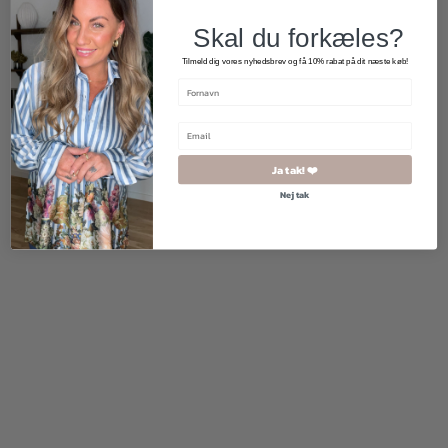
Skal du forkæles?
Tilmeld dig vores nyhedsbrev og få 10% rabat på dit næste køb!
Ja tak! ❤️
450,00
kr.
390,00
kr.
Nej tak