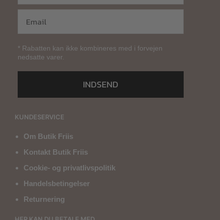
* Rabatten kan ikke kombineres med i forvejen
nedsatte varer.
INDSEND
KUNDESERVICE
Om Butik Friis
Kontakt Butik Friis
Cookie- og privatlivspolitik
Handelsbetingelser
Returnering
HER KAN DU BETALE MED