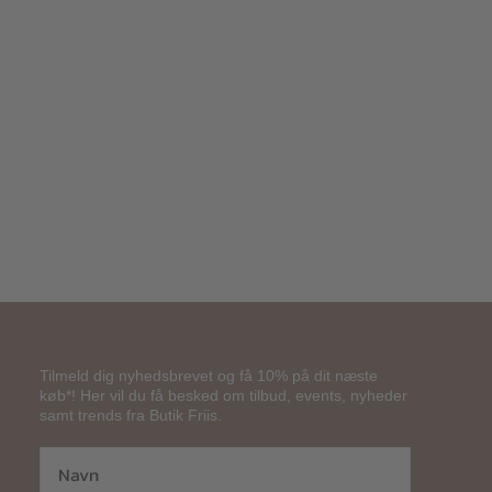
150,00
kr.
Tilmeld dig nyhedsbrevet og få 10% på dit næste
køb*! Her vil du få besked om tilbud, events, nyheder
samt trends fra Butik Friis.