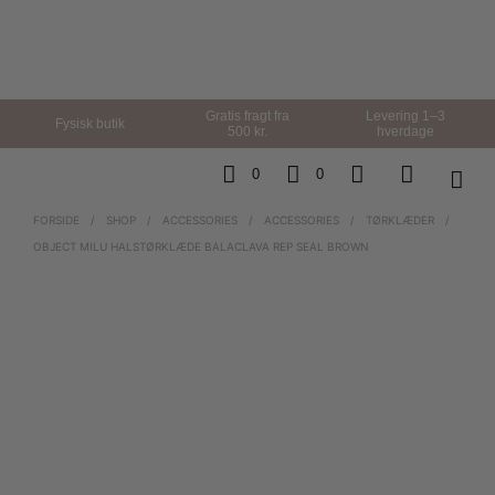
Gratis fragt fra
Levering 1–3
Fysisk butik
500 kr.
hverdage
0
0
FORSIDE
/
SHOP
/
ACCESSORIES
/
ACCESSORIES
/
TØRKLÆDER
/
OBJECT MILU HALSTØRKLÆDE BALACLAVA REP SEAL BROWN