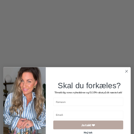
40
1.050,00
kr.
630,00
kr.
150,00
kr.
Skal du forkæles?
Tilmeld dig vores nyhedsbrev og få 10% rabat på dit næste køb!
Ja tak! ❤️
Nej tak