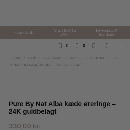
Gratis fragt fra
Levering 1–3
Fysisk butik
500 kr.
hverdage
0
0
FORSIDE
/
SHOP
/
ACCESSORIES
/
SMYKKER
/
ØRERINGE
/
PURE
BY NAT ALBA KÆDE ØRERINGE – 24K GULDBELAGT
Pure By Nat Alba kæde øreringe –
24K guldbelagt
330,00
kr.