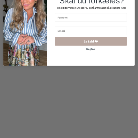
Skal du forkæles?
Tilmeld dig vores nyhedsbrev og få 10% rabat på dit næste køb!
175,00
kr.
170,00
kr.
85,00
kr.
Ja tak! ❤️
Nej tak