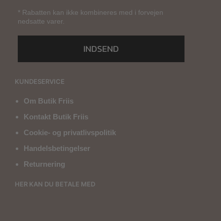
* Rabatten kan ikke kombineres med i forvejen
nedsatte varer.
INDSEND
KUNDESERVICE
Om Butik Friis
Kontakt Butik Friis
Cookie- og privatlivspolitik
Handelsbetingelser
Returnering
HER KAN DU BETALE MED