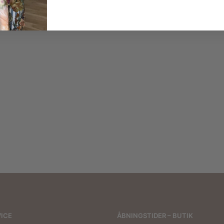
105,00
kr.
390,00
kr.
170,00
kr.
85,0
ICE
ÅBNINGSTIDER – BUTIK