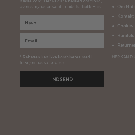
næste køb*! Her vil du få besked om tilbud,
events, nyheder samt trends fra Butik Friis.
Om Butik
Kontakt 
Cookie- 
Handels
Returne
HER KAN D
* Rabatten kan ikke kombineres med i
forvejen nedsatte varer.
INDSEND