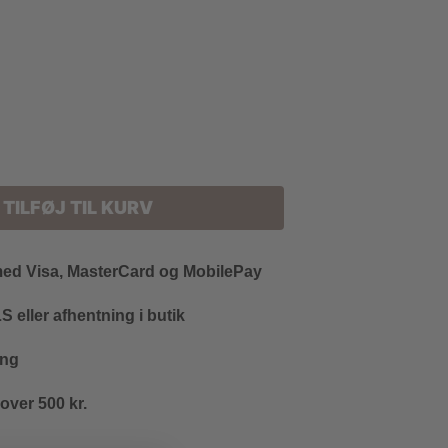
TILFØJ TIL KURV
med Visa, MasterCard og MobilePay
 eller afhentning i butik
ing
 over 500 kr.