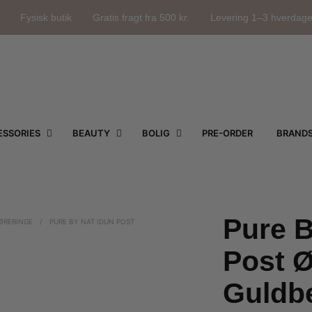
Fysisk butik
Gratis fragt fra 500 kr.
Levering 1–3 hverdag
SSORIES
BEAUTY
BOLIG
PRE-ORDER
BRAND
Pure B
ØRERINGE
/
PURE BY NAT IDUN POST
Post Ø
Guldb