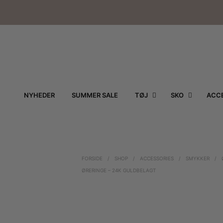
NYHEDER
SUMMER SALE
TØJ
SKO
ACCE
FORSIDE
/
SHOP
/
ACCESSORIES
/
SMYKKER
/
ØRERINGE – 24K GULDBELAGT