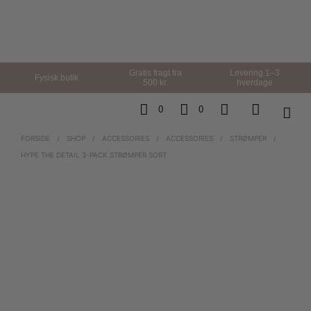
Gratis fragt fra
Levering 1–3
Fysisk butik
500 kr.
hverdage
0
0
FORSIDE
/
SHOP
/
ACCESSORIES
/
ACCESSORIES
/
STRØMPER
/
HYPE THE DETAIL 3-PACK STRØMPER SORT