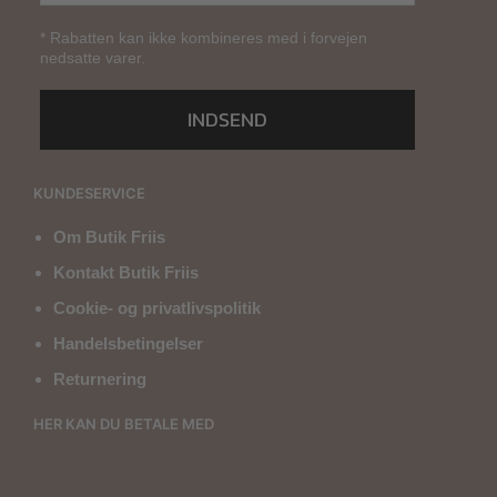
* Rabatten kan ikke kombineres med i forvejen
nedsatte varer.
INDSEND
KUNDESERVICE
Om Butik Friis
Kontakt Butik Friis
Cookie- og privatlivspolitik
Handelsbetingelser
Returnering
HER KAN DU BETALE MED