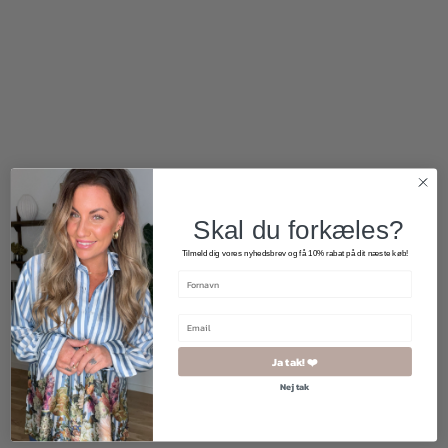
80,00
kr.
75,00
kr.
Skal du forkæles?
Tilmeld dig vores nyhedsbrev og få 10% rabat på dit næste køb!
Ja tak! ❤️
Nej tak