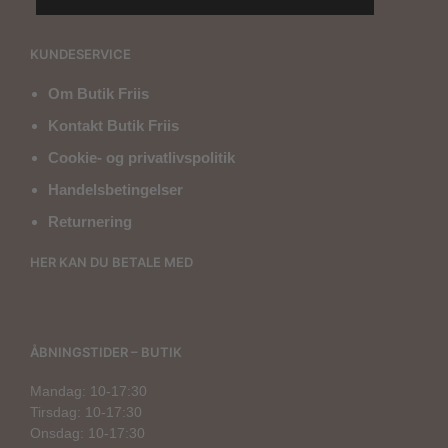
KUNDESERVICE
Om Butik Friis
Kontakt Butik Friis
Cookie- og privatlivspolitik
Handelsbetingelser
Returnering
HER KAN DU BETALE MED
ÅBNINGSTIDER – BUTIK
Mandag: 10-17:30
Tirsdag: 10-17:30
Onsdag: 10-17:30