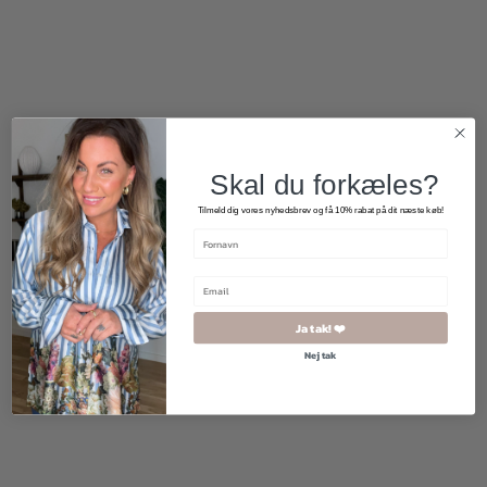
75,00
kr.
125,00
kr.
Skal du forkæles?
Tilmeld dig vores nyhedsbrev og få 10% rabat på dit næste køb!
Ja tak! ❤️
Nej tak
400,00
kr.
80,00
kr.