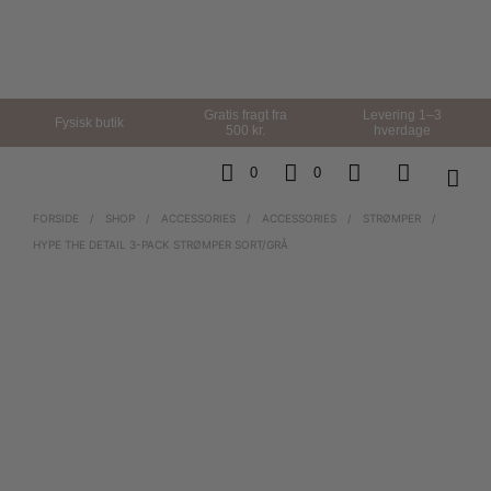
Gratis fragt fra
Levering 1–3
Fysisk butik
500 kr.
hverdage
0
0
FORSIDE
/
SHOP
/
ACCESSORIES
/
ACCESSORIES
/
STRØMPER
/
HYPE THE DETAIL 3-PACK STRØMPER SORT/GRÅ