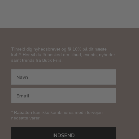
Tilmeld dig nyhedsbrevet og få 10% på dit næste
køb*! Her vil du få besked om tilbud, events, nyheder
samt trends fra Butik Friis.
* Rabatten kan ikke kombineres med i forvejen
nedsatte varer.
INDSEND