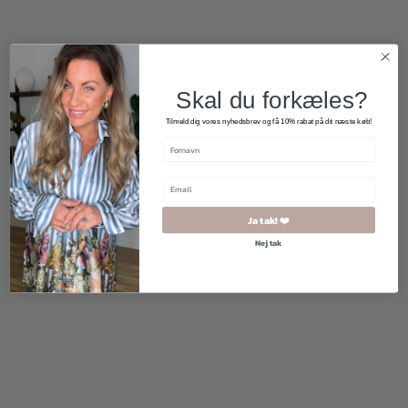
Skal du forkæles?
Tilmeld dig vores nyhedsbrev og få 10% rabat på dit næste køb!
Ja tak! ❤️
Nej tak
500,00
kr.
250,00
kr.
1.500,00
kr.
1.200,00
kr.