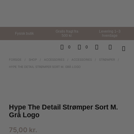
Gratis fragt fra
Levering 1–3
Fysisk butik
500 kr.
hverdage
0
0
FORSIDE
/
SHOP
/
ACCESSORIES
/
ACCESSORIES
/
STRØMPER
/
HYPE THE DETAIL STRØMPER SORT M. GRÅ LOGO
Hype The Detail Strømper Sort M.
Grå Logo
75,00
kr.