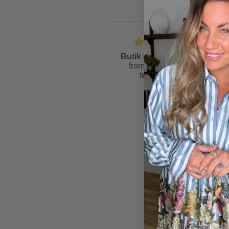
Butik Friis
is rated
4.6
from
81
reviews &
testimonials
2 for
500 kr.