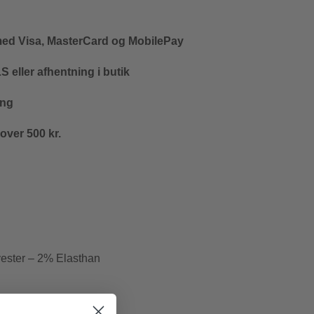
med Visa, MasterCard og MobilePay
 eller afhentning i butik
ing
 over 500 kr.
yester – 2% Elasthan