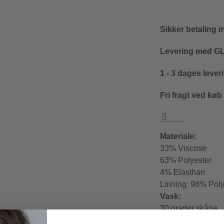
Sikker betaling 
Levering med GLS
1 - 3 dages lever
Fri fragt ved køb
Materiale:
33% Viscose
63% Polyester
4% Elasthan
Linning: 98% Pol
Vask:
30 grader skåne