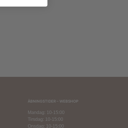
800,00
kr.
400,00
kr.
,00
kr.
ÅBNINGSTIDER – WEBSHOP
Mandag: 10-15:00
Tirsdag: 10-15:00
Onsdag: 10-15:00