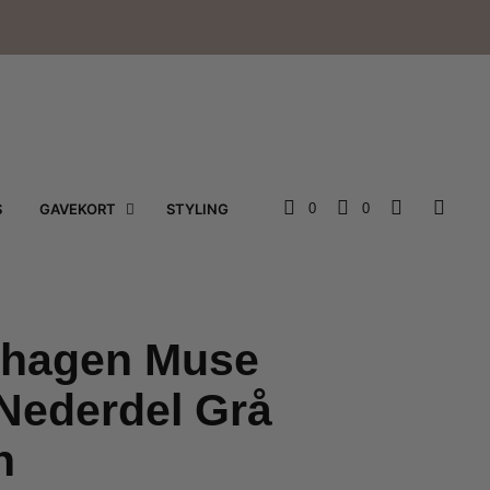
e
S
GAVEKORT
STYLING
0
0
hagen Muse
 Nederdel Grå
n