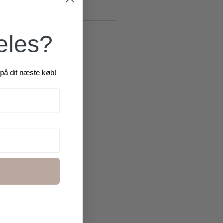
æles?
på dit næste køb!
R