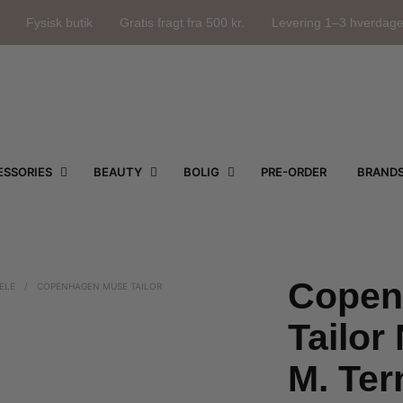
Fysisk butik
Gratis fragt fra 500 kr.
Levering 1–3 hverdag
SSORIES
BEAUTY
BOLIG
PRE-ORDER
BRAND
Copen
ELE
/
COPENHAGEN MUSE TAILOR
Tailor
M. Ter