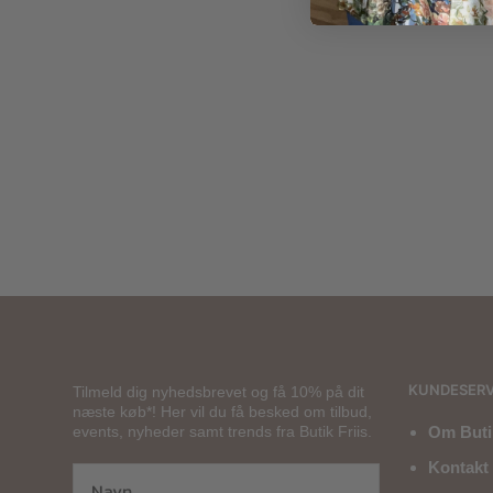
299,00
kr.
400
KUNDESERV
Tilmeld dig nyhedsbrevet og få 10% på dit
næste køb*! Her vil du få besked om tilbud,
events, nyheder samt trends fra Butik Friis.
Om Butik
Kontakt 