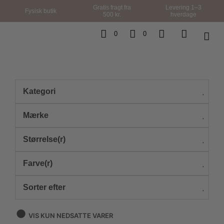
Gratis fragt fra
Levering 1–3
Fysisk butik
500 kr.
hverdage
0
0
Kategori
Mærke
Størrelse(r)
Farve(r)
Sorter efter
VIS KUN NEDSATTE VARER