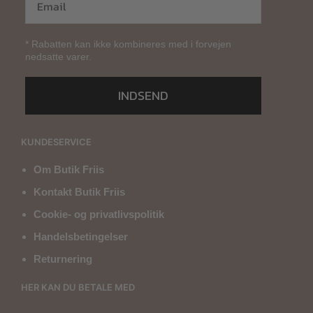
* Rabatten kan ikke kombineres med i forvejen
nedsatte varer.
INDSEND
KUNDESERVICE
Om Butik Friis
Kontakt Butik Friis
Cookie- og privatlivspolitik
Handelsbetingelser
Returnering
HER KAN DU BETALE MED