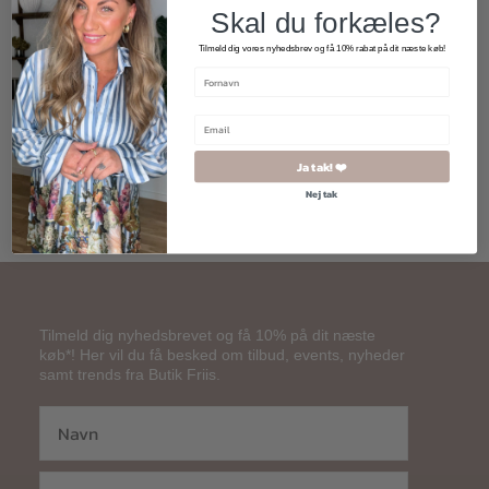
Skal du forkæles?
Tilmeld dig vores nyhedsbrev og få 10% rabat på dit næste køb!
240,00
kr.
Ja tak! ❤️
Nej tak
Tilmeld dig nyhedsbrevet og få 10% på dit næste
køb*! Her vil du få besked om tilbud, events, nyheder
samt trends fra Butik Friis.