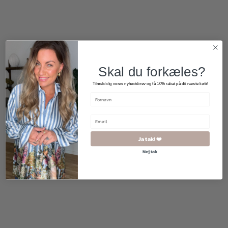
Skal du forkæles?
Tilmeld dig vores nyhedsbrev og få 10% rabat på dit næste køb!
Ja tak! ❤️
Nej tak
800,00
kr.
500,00
kr.