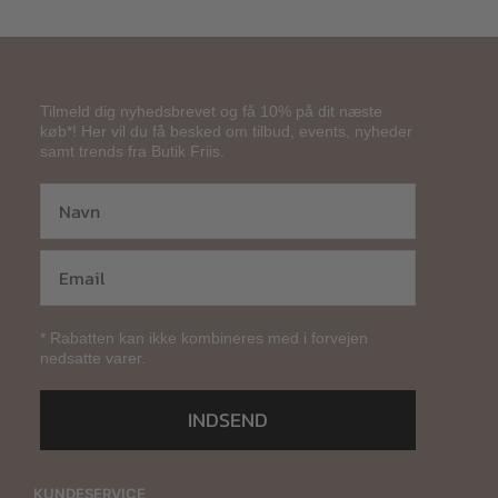
Tilmeld dig nyhedsbrevet og få 10% på dit næste
køb*! Her vil du få besked om tilbud, events, nyheder
samt trends fra Butik Friis.
* Rabatten kan ikke kombineres med i forvejen
nedsatte varer.
INDSEND
KUNDESERVICE