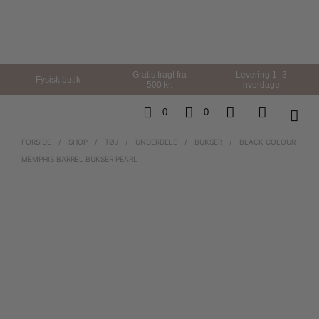
Gratis fragt fra
Levering 1–3
Fysisk butik
500 kr.
hverdage
0
0
FORSIDE
/
SHOP
/
TØJ
/
UNDERDELE
/
BUKSER
/
BLACK COLOUR
MEMPHIS BARREL BUKSER PEARL