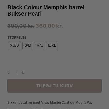
Black Colour Memphis barrel
Bukser Pearl
Den
Den
600,00
kr.
360,00
kr.
oprindelige
aktuelle
STØRRELSE
pris
pris
XS/S
S/M
M/L
L/XL
var:
er:
600,00 kr..
360,00 kr..
TILFØJ TIL KURV
Sikker betaling med Visa, MasterCard og MobilePay