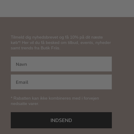
Tilmeld dig nyhedsbrevet og få 10% på dit næste
køb*! Her vil du få besked om tilbud, events, nyheder
samt trends fra Butik Friis.
* Rabatten kan ikke kombineres med i forvejen
nedsatte varer.
INDSEND