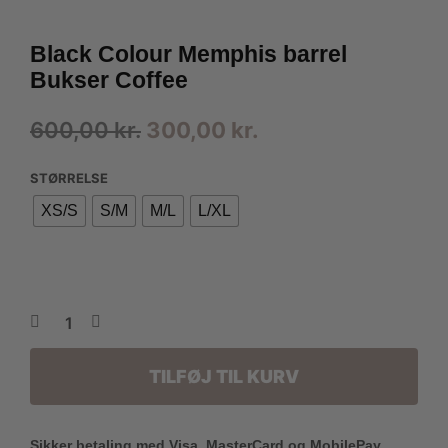
Black Colour Memphis barrel
Bukser Coffee
Den
Den
600,00
kr.
300,00
kr.
oprindelige
aktuelle
STØRRELSE
pris
pris
XS/S
S/M
M/L
L/XL
var:
er:
600,00 kr..
300,00 kr..
TILFØJ TIL KURV
Sikker betaling med Visa, MasterCard og MobilePay