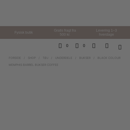
Gratis fragt fra
Levering 1–3
Fysisk butik
500 kr.
hverdage
0
0
FORSIDE
/
SHOP
/
TØJ
/
UNDERDELE
/
BUKSER
/
BLACK COLOUR
MEMPHIS BARREL BUKSER COFFEE