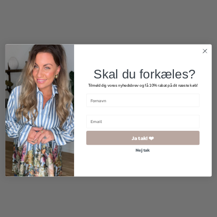
Skal du forkæles?
Tilmeld dig vores nyhedsbrev og få 10% rabat på dit næste køb!
Ja tak! ❤️
Nej tak
1.700,00
kr.
400,00
kr.
300,00
kr.