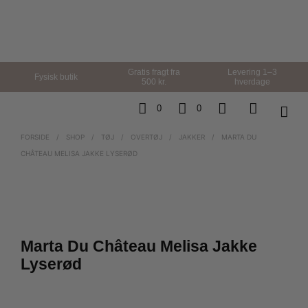
Gratis fragt fra
Levering 1–3
Fysisk butik
500 kr.
hverdage
0
0
FORSIDE
/
SHOP
/
TØJ
/
OVERTØJ
/
JAKKER
/
MARTA DU
CHÂTEAU MELISA JAKKE LYSERØD
Marta Du Château Melisa Jakke
Lyserød