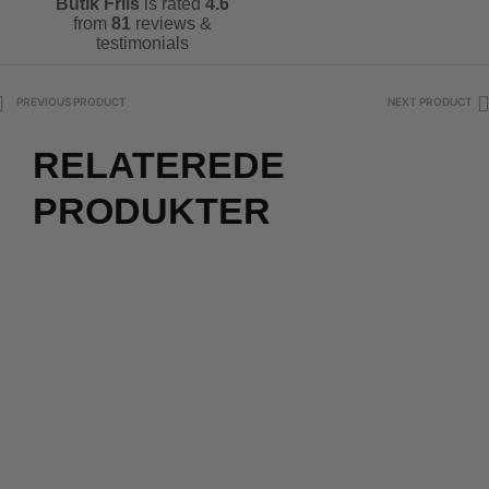
Butik Friis
is rated
4.6
from
81
reviews &
testimonials
PREVIOUS PRODUCT
NEXT PRODUCT
RELATEREDE
PRODUKTER
2 for 500
kr.