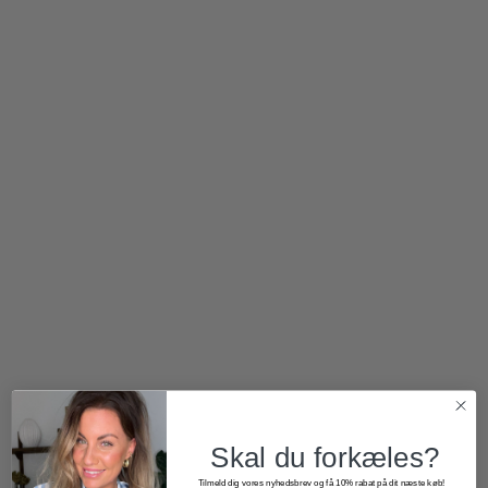
299,00
kr.
900,00
kr.
540,00
kr.
2 for 500
kr.
Skal du forkæles?
Tilmeld dig vores nyhedsbrev og få 10% rabat på dit næste køb!