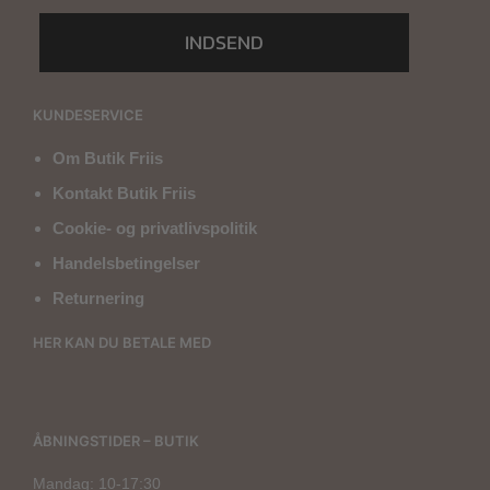
INDSEND
KUNDESERVICE
Om Butik Friis
Kontakt Butik Friis
Cookie- og privatlivspolitik
Handelsbetingelser
Returnering
HER KAN DU BETALE MED
ÅBNINGSTIDER – BUTIK
Mandag: 10-17:30