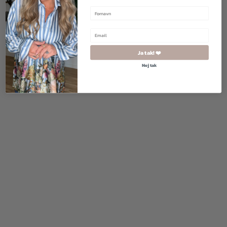
299,00
kr.
500,00
kr.
250,00
kr.
Ja tak! ❤️
Nej tak
2 for 500
kr.
299,00
kr.