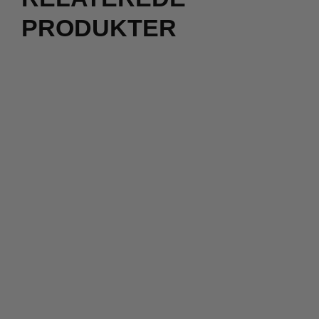
PRODUKTER
2 for 500
kr.
900,00
kr.
540,00
kr.
299,00
kr.