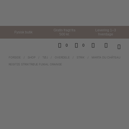
Gratis fragt fra
Levering 1–3
Fysisk butik
500 kr.
hverdage
0
0
FORSIDE
/
SHOP
/
TØJ
/
OVERDELE
/
STRIK
/
MARTA DU CHÂTEAU
REGITZE STRIKTRØJE FUXIAL ORANGE