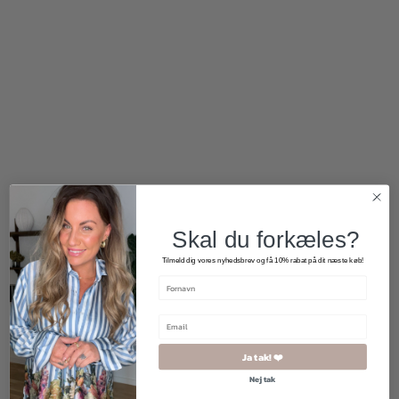
390,00
kr.
80,00
kr.
Skal du forkæles?
Tilmeld dig vores nyhedsbrev og få 10% rabat på dit næste køb!
Ja tak! ❤️
Nej tak