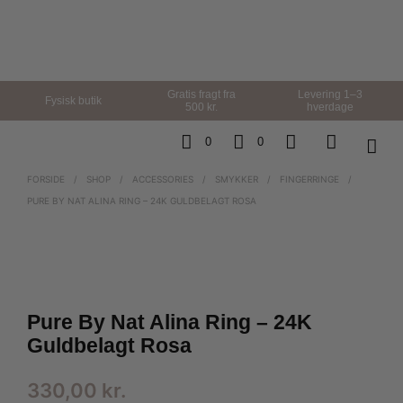
Gratis fragt fra
Levering 1–3
Fysisk butik
500 kr.
hverdage
0
0
FORSIDE
/
SHOP
/
ACCESSORIES
/
SMYKKER
/
FINGERRINGE
/
PURE BY NAT ALINA RING – 24K GULDBELAGT ROSA
Pure By Nat Alina Ring – 24K
Guldbelagt Rosa
330,00
kr.