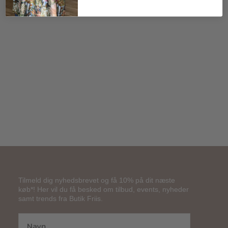
420,00
kr.
Tilmeld dig nyhedsbrevet og få 10% på dit næste
køb*! Her vil du få besked om tilbud, events, nyheder
samt trends fra Butik Friis.