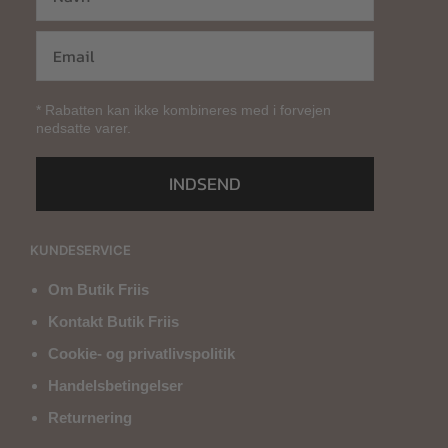
* Rabatten kan ikke kombineres med i forvejen
nedsatte varer.
INDSEND
KUNDESERVICE
Om Butik Friis
Kontakt Butik Friis
Cookie- og privatlivspolitik
Handelsbetingelser
Returnering