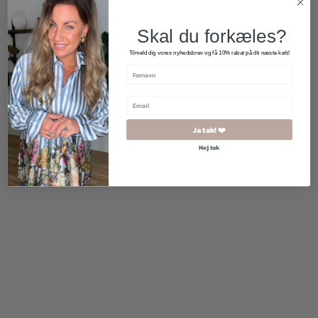
Skal du forkæles?
Tilmeld dig vores nyhedsbrev og få 10% rabat på dit næste køb!
Ja tak! ❤️
950,00
kr.
165,00
kr.
Nej tak