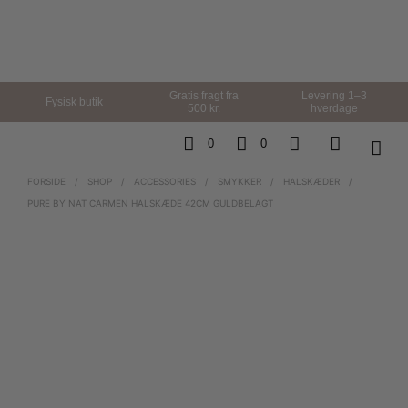
Gratis fragt fra
Levering 1–3
Fysisk butik
500 kr.
hverdage
0
0
FORSIDE
/
SHOP
/
ACCESSORIES
/
SMYKKER
/
HALSKÆDER
/
PURE BY NAT CARMEN HALSKÆDE 42CM GULDBELAGT