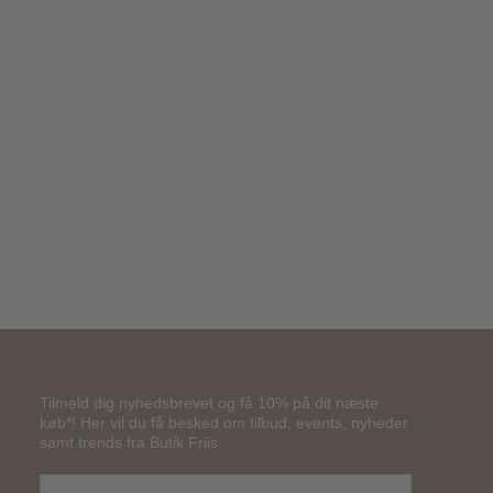
80,00
kr.
Tilmeld dig nyhedsbrevet og få 10% på dit næste
køb*! Her vil du få besked om tilbud, events, nyheder
samt trends fra Butik Friis.