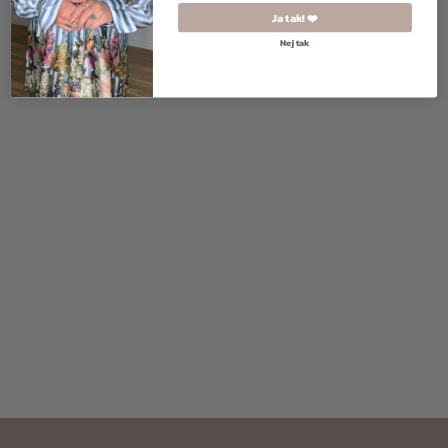
Ja tak! ❤️
Nej tak
390,00
kr.