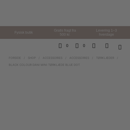
Gratis fragt fra
Levering 1–3
Fysisk butik
500 kr.
hverdage
0
0
FORSIDE
/
SHOP
/
ACCESSORIES
/
ACCESSORIES
/
TØRKLÆDER
/
BLACK COLOUR DANI MINI TØRKLÆDE BLUE DOT