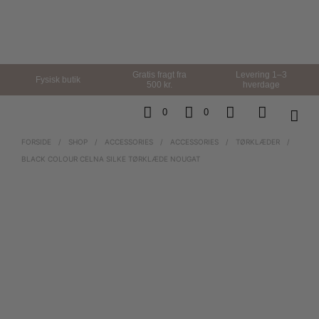
Gratis fragt fra
Levering 1–3
Fysisk butik
500 kr.
hverdage
0
0
FORSIDE
/
SHOP
/
ACCESSORIES
/
ACCESSORIES
/
TØRKLÆDER
/
BLACK COLOUR CELNA SILKE TØRKLÆDE NOUGAT