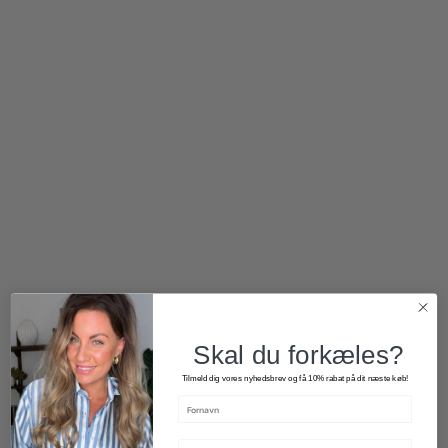
Skal du forkæles?
Tilmeld dig vores nyhedsbrev og få 10% rabat på dit næste køb!
390,00
kr.
390,00
kr.