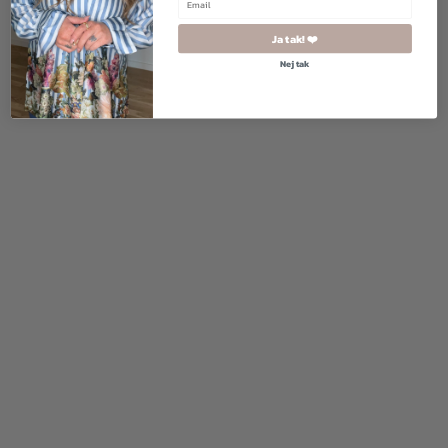
Ja tak! ❤️
Nej tak
270,00
kr.