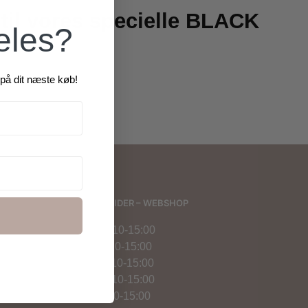
 til vores specielle BLACK
æles?
på dit næste køb!
ÅBNINGSTIDER – WEBSHOP
Mandag: 10-15:00
Tirsdag: 10-15:00
Onsdag: 10-15:00
Torsdag: 10-15:00
Fredag: 10-15:00