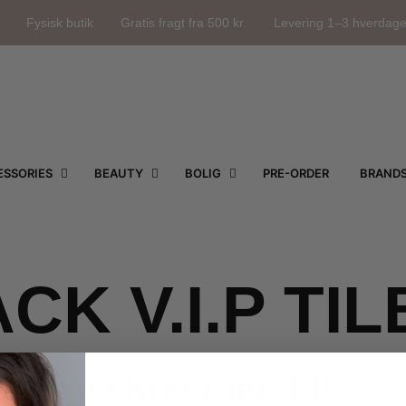
Fysisk butik
Gratis fragt fra 500 kr.
Levering 1–3 hverdag
SSORIES
BEAUTY
BOLIG
PRE-ORDER
BRAND
CK V.I.P TI
Velkommen til!