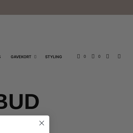
e
S
GAVEKORT
STYLING
0
0
LBUD