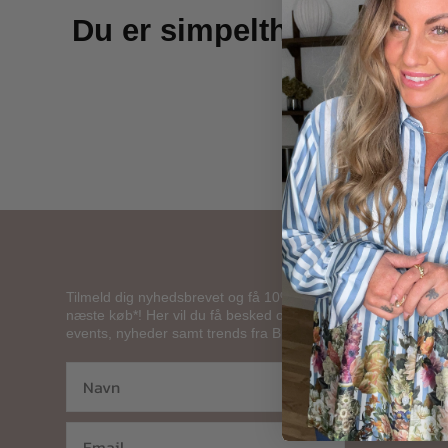
Du er simpelthen en af de
KUNDESERV
Tilmeld dig nyhedsbrevet og få 10% på dit
næste køb*! Her vil du få besked om tilbud,
events, nyheder samt trends fra Butik Friis.
Om Butik
Kontakt 
Cookie- 
Handels