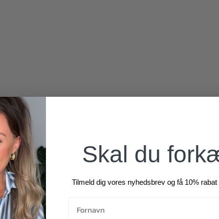
260,00
kr.
400,00
kr.
Skal du fork
Tilmeld dig vores nyhedsbrev og få 10% rabat 