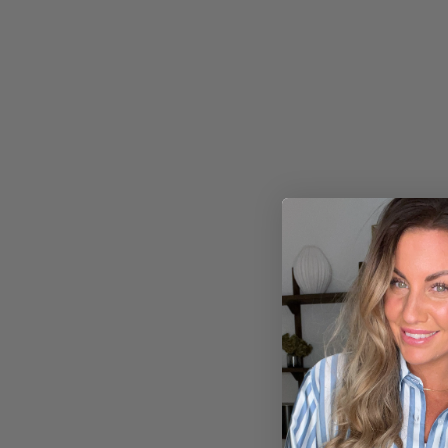
280,00
kr.