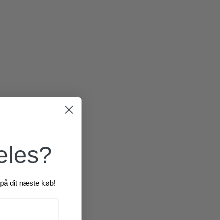
180,00
kr.
æles?
på dit næste køb!