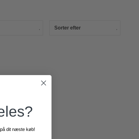
Sorter efter
æles?
på dit næste køb!