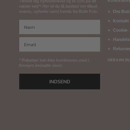
KUNDESERV
Tilmeld dig nyhedsbrevet og få 10% på dit
næste køb*! Her vil du få besked om tilbud,
events, nyheder samt trends fra Butik Friis.
Om Butik
Kontakt 
Cookie- 
Handels
Returne
HER KAN D
* Rabatten kan ikke kombineres med i
forvejen nedsatte varer.
INDSEND