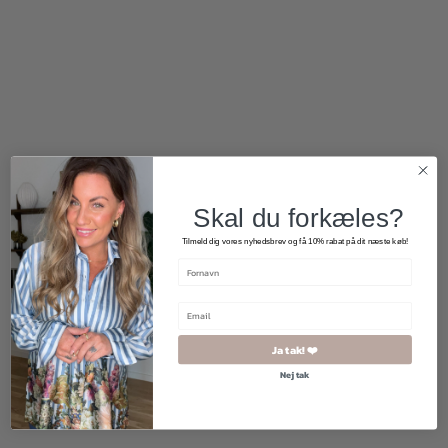
300,00
kr.
500,00
kr.
Skal du forkæles?
Tilmeld dig vores nyhedsbrev og få 10% rabat på dit næste køb!
Ja tak! ❤️
Nej tak