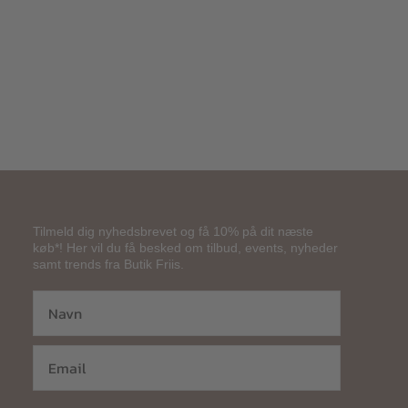
1.500,00
kr.
1.200,00
kr.
Tilmeld dig nyhedsbrevet og få 10% på dit næste
køb*! Her vil du få besked om tilbud, events, nyheder
samt trends fra Butik Friis.