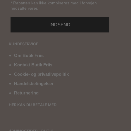
* Rabatten kan ikke kombineres med i forvejen
nedsatte varer.
INDSEND
KUNDESERVICE
Om Butik Friis
Kontakt Butik Friis
Cookie- og privatlivspolitik
Handelsbetingelser
Returnering
HER KAN DU BETALE MED