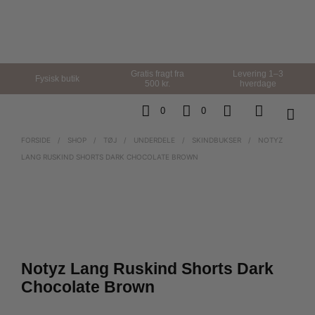
Gratis fragt fra
Levering 1–3
Fysisk butik
500 kr.
hverdage
0
0
FORSIDE
/
SHOP
/
TØJ
/
UNDERDELE
/
SKINDBUKSER
/
NOTYZ
LANG RUSKIND SHORTS DARK CHOCOLATE BROWN
Notyz Lang Ruskind Shorts Dark
Chocolate Brown