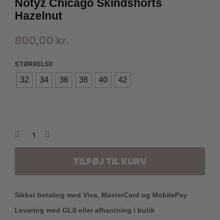
Notyz Chicago Skindshorts
Hazelnut
800,00
kr.
STØRRELSE
32
34
36
38
40
42
TILFØJ TIL KURV
Sikker betaling med Visa, MasterCard og MobilePay
Levering med GLS eller afhentning i butik