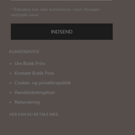
* Rabatten kan ikke kombineres med i forvejen
nedsatte varer.
INDSEND
KUNDESERVICE
Om Butik Friis
Kontakt Butik Friis
Cookie- og privatlivspolitik
Handelsbetingelser
Returnering
HER KAN DU BETALE MED