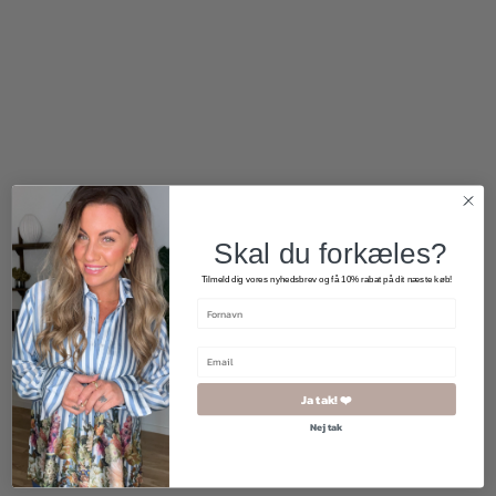
800,00
kr.
400,00
kr.
800,00
kr.
400,00
kr.
Skal du forkæles?
Tilmeld dig vores nyhedsbrev og få 10% rabat på dit næste køb!
Ja tak! ❤️
Nej tak