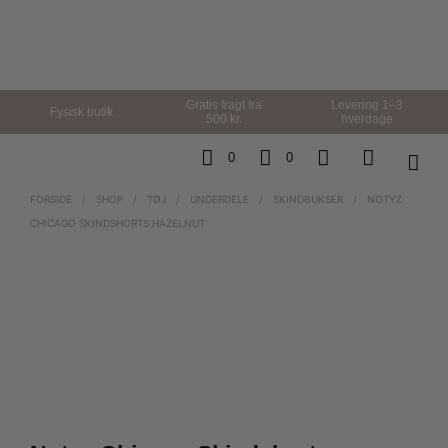
Gratis fragt fra
Levering 1–3
Fysisk butik
500 kr.
hverdage
0
0
FORSIDE
/
SHOP
/
TØJ
/
UNDERDELE
/
SKINDBUKSER
/
NOTYZ
CHICAGO SKINDSHORTS HAZELNUT