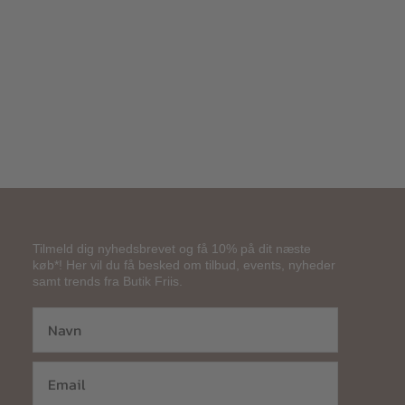
900,00
kr.
540,00
kr.
Tilmeld dig nyhedsbrevet og få 10% på dit næste
køb*! Her vil du få besked om tilbud, events, nyheder
samt trends fra Butik Friis.