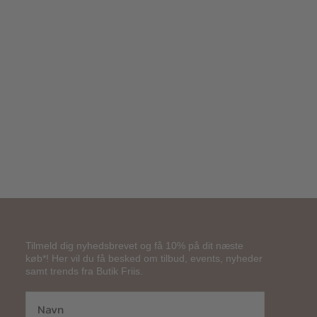
299,00
kr.
Tilmeld dig nyhedsbrevet og få 10% på dit næste
køb*! Her vil du få besked om tilbud, events, nyheder
samt trends fra Butik Friis.