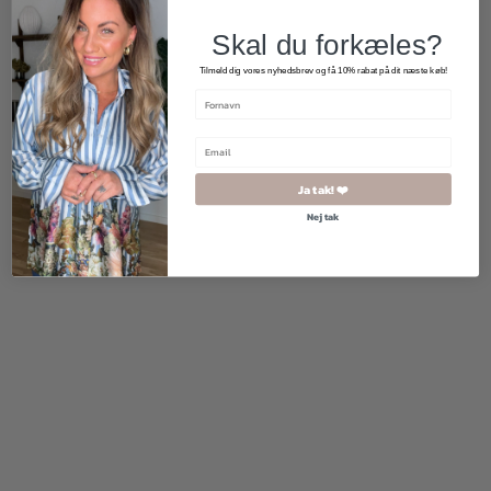
Skal du forkæles?
Tilmeld dig vores nyhedsbrev og få 10% rabat på dit næste køb!
500,00
kr.
299,00
kr.
Ja tak! ❤️
Nej tak
2 for 500
kr.