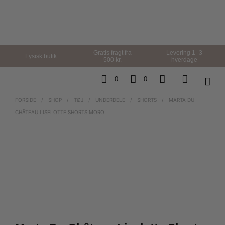
Gratis fragt fra
Levering 1–3
Fysisk butik
500 kr.
hverdage
0
0
FORSIDE
/
SHOP
/
TØJ
/
UNDERDELE
/
SHORTS
/
MARTA DU
CHÂTEAU LISELOTTE SHORTS MORO