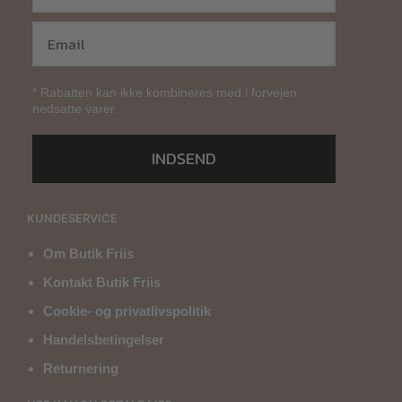
* Rabatten kan ikke kombineres med i forvejen
nedsatte varer.
INDSEND
KUNDESERVICE
Om Butik Friis
Kontakt Butik Friis
Cookie- og privatlivspolitik
Handelsbetingelser
Returnering