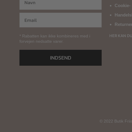
Cookie- 
Handels
Returne
HER KAN D
* Rabatten kan ikke kombineres med i
forvejen nedsatte varer.
INDSEND
© 2022 Butik Frii