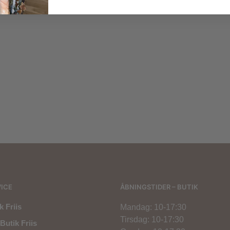
,00
kr.
200,00
kr.
1.700,00
kr.
1.200,00
kr.
ICE
ÅBNINGSTIDER – BUTIK
 Friis
Mandag: 10-17:30
Tirsdag: 10-17:30
Butik Friis