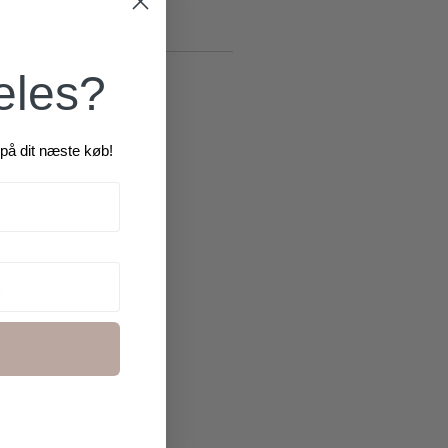
æles?
på dit næste køb!
R
2 for
500 kr.