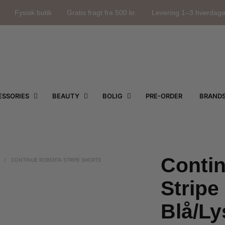
Fysisk butik
Gratis fragt fra 500 kr.
Levering 1–3 hverdag
SSORIES
BEAUTY
BOLIG
PRE-ORDER
BRAND
Conti
/
CONTINUE ROBERTA STRIPE SHORTS
Stripe
Blå/Ly