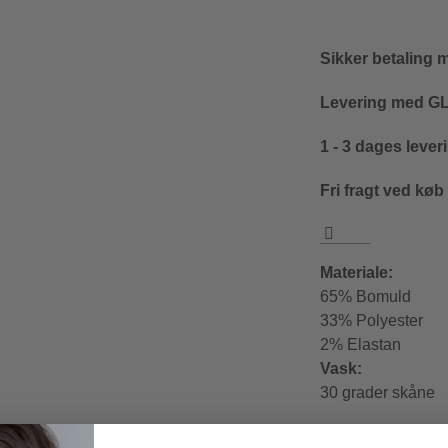
Sikker betaling 
Levering med GLS
1 - 3 dages lever
Fri fragt ved køb
Materiale:
65% Bomuld
33% Polyester
2% Elastan
Vask:
30 grader skåne