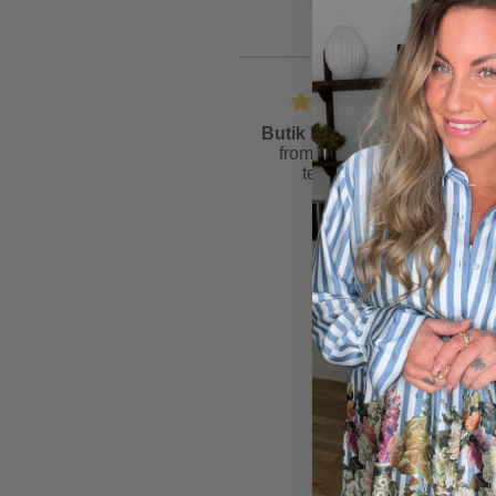
Butik Friis
is rated
4.6
from
81
reviews &
testimonials