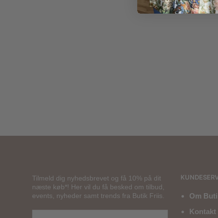
500,00
kr.
250,00
kr.
400
KUNDESERV
Tilmeld dig nyhedsbrevet og få 10% på dit
næste køb*! Her vil du få besked om tilbud,
events, nyheder samt trends fra Butik Friis.
Om Butik
Kontakt 