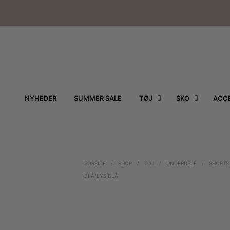
NYHEDER
SUMMER SALE
TØJ
SKO
ACCE
FORSIDE
/
SHOP
/
TØJ
/
UNDERDELE
/
SHORTS
BLÅ/LYS BLÅ