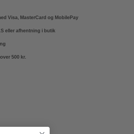
med Visa, MasterCard og MobilePay
 eller afhentning i butik
ing
 over 500 kr.