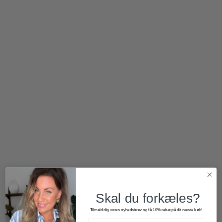
400,00
kr.
200,00
kr.
500,00
kr.
Skal du forkæles?
Tilmeld dig vores nyhedsbrev og få 10% rabat på dit næste køb!
300,00
kr.
400,00
kr.
200,00
kr.