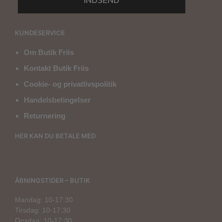
KUNDESERVICE
Om Butik Friis
Kontakt Butik Friis
Cookie- og privatlivspolitik
Handelsbetingelser
Returnering
HER KAN DU BETALE MED
ÅBNINGSTIDER – BUTIK
Mandag: 10-17:30
Tirsdag: 10-17:30
Onsdag: 10-17:30