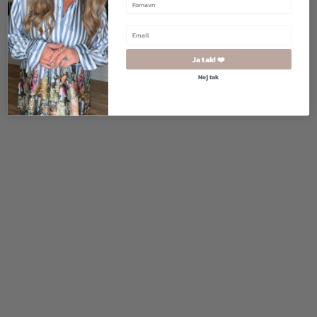
Ja tak! ❤️
Nej tak
500,00
kr.