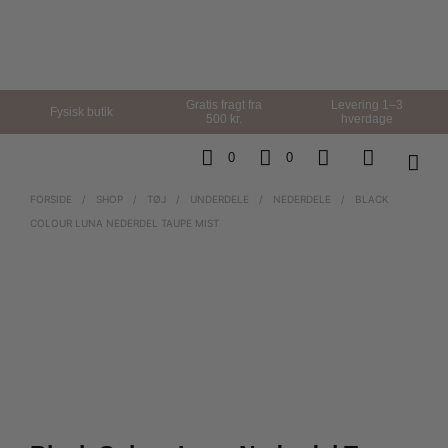
Gratis fragt fra
Levering 1–3
Fysisk butik
500 kr.
hverdage
0
0
FORSIDE
/
SHOP
/
TØJ
/
UNDERDELE
/
NEDERDELE
/
BLACK
COLOUR LUNA NEDERDEL TAUPE MIST