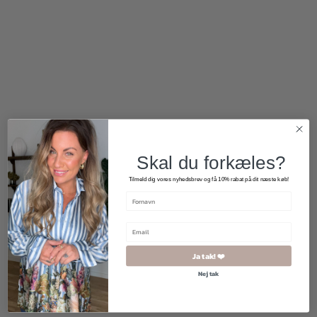
400,00
kr.
200,00
kr.
800,00
kr.
Skal du forkæles?
Tilmeld dig vores nyhedsbrev og få 10% rabat på dit næste køb!
Ja tak! ❤️
Nej tak