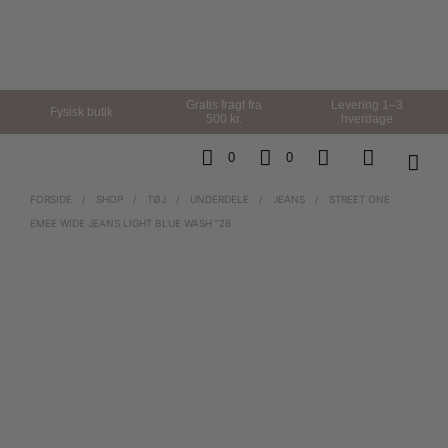
Gratis fragt fra
Levering 1–3
Fysisk butik
500 kr.
hverdage
0
0
FORSIDE
/
SHOP
/
TØJ
/
UNDERDELE
/
JEANS
/
STREET ONE
EMEE WIDE JEANS LIGHT BLUE WASH ”26