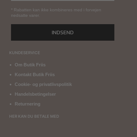
* Rabatten kan ikke kombineres med i forvejen
nedsatte varer.
INDSEND
KUNDESERVICE
Om Butik Friis
Kontakt Butik Friis
Cookie- og privatlivspolitik
Handelsbetingelser
Returnering
HER KAN DU BETALE MED