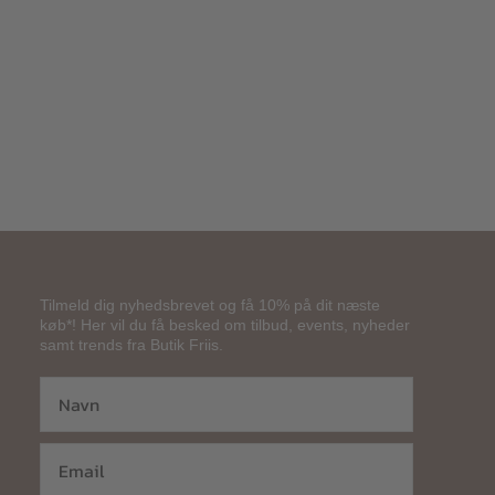
800,00
kr.
400,00
kr.
Tilmeld dig nyhedsbrevet og få 10% på dit næste
køb*! Her vil du få besked om tilbud, events, nyheder
samt trends fra Butik Friis.