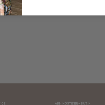
2 for
500 kr.
800,00
kr.
299,00
kr.
1.000,00
kr.
ICE
ÅBNINGSTIDER – BUTIK