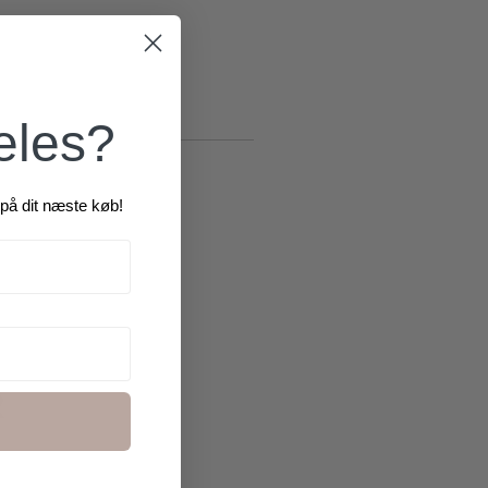
æles?
på dit næste køb!
R