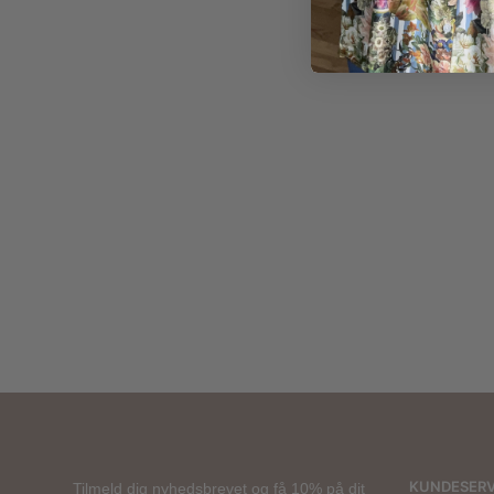
2 for
500 kr.
299,00
kr.
KUNDESERV
Tilmeld dig nyhedsbrevet og få 10% på dit