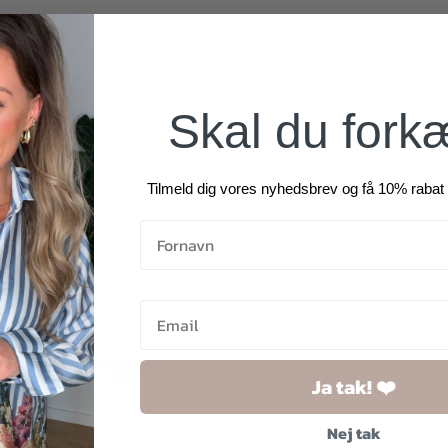
Skal du fork
Tilmeld dig vores nyhedsbrev og få 10% rabat 
RELATEREDE PRODUKTE
Ja tak! ❤️
Nej tak