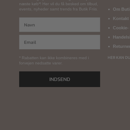
næste køb*! Her vil du få besked om tilbud,
events, nyheder samt trends fra Butik Friis.
Om Butik
Kontakt 
Cookie- 
Handels
Returne
HER KAN D
* Rabatten kan ikke kombineres med i
forvejen nedsatte varer.
INDSEND