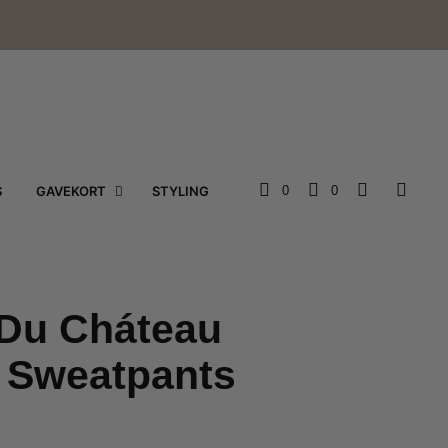
e
S
GAVEKORT
STYLING
0
0
 Du Cháteau
 Sweatpants