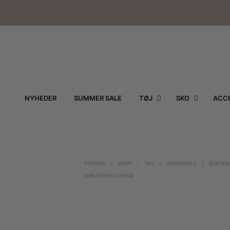
NYHEDER
SUMMER SALE
TØJ
SKO
ACCE
FORSIDE
/
SHOP
/
TØJ
/
UNDERDELE
/
BUKSER
SWEATPANTS BEIGE