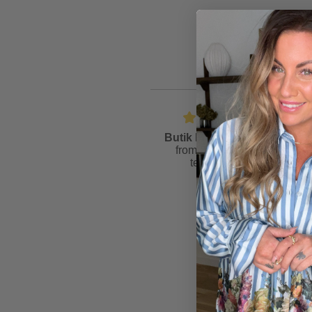
Butik Friis
is rated
4.6
from
81
reviews &
testimonials