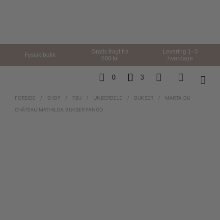
Gratis fragt fra
Levering 1–3
Fysisk butik
500 kr.
hverdage
0
3
FORSIDE
/
SHOP
/
TØJ
/
UNDERDELE
/
BUKSER
/
MARTA DU
CHÁTEAU MATHILDA BUKSER FANGO