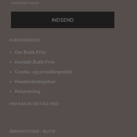
nedsatte varer.
INDSEND
KUNDESERVICE
Om Butik Friis
Kontakt Butik Friis
Cookie- og privatlivspolitik
Handelsbetingelser
Returnering
HER KAN DU BETALE MED
ÅBNINGSTIDER – BUTIK