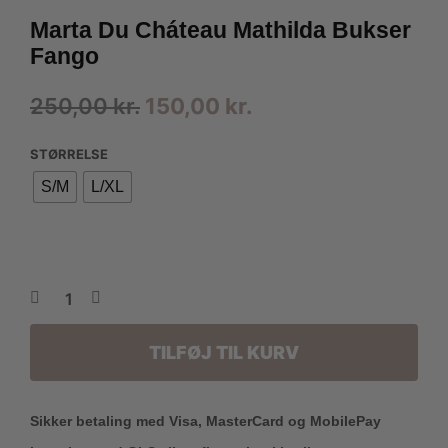
Marta Du Cháteau Mathilda Bukser
Fango
Den
Den
250,00
kr.
150,00
kr.
oprindelige
aktuelle
STØRRELSE
pris
pris
S/M
L/XL
var:
er:
250,00 kr..
150,00 kr..
TILFØJ TIL KURV
Sikker betaling med Visa, MasterCard og MobilePay