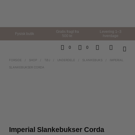
Gratis fragt fra
Levering 1–3
Fysisk butik
500 kr.
hverdage
0
0
FORSIDE
/
SHOP
/
TØJ
/
UNDERDELE
/
SLANKEBUKS
/
IMPERIAL
SLANKEBUKSER CORDA
Imperial Slankebukser Corda