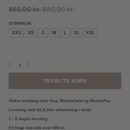
Den
Den
850,00
kr.
680,00
kr.
oprindelige
aktuelle
STØRRELSE
pris
pris
XXS
XS
S
M
L
XL
XXL
var:
er:
850,00 kr..
680,00 kr..
TILFØJ TIL KURV
Sikker betaling med Visa, MasterCard og MobilePay
Levering med GLS eller afhentning i butik
1 - 3 dages levering
Fri fragt ved køb over 500 kr.