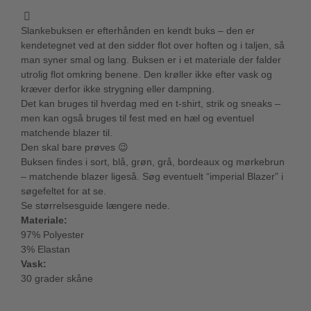
Slankebuksen er efterhånden en kendt buks – den er
kendetegnet ved at den sidder flot over hoften og i taljen, så
man syner smal og lang. Buksen er i et materiale der falder
utrolig flot omkring benene. Den krøller ikke efter vask og
kræver derfor ikke strygning eller dampning.
Det kan bruges til hverdag med en t-shirt, strik og sneaks –
men kan også bruges til fest med en hæl og eventuel
matchende blazer til.
Den skal bare prøves 😉
Buksen findes i sort, blå, grøn, grå, bordeaux og mørkebrun
– matchende blazer ligeså. Søg eventuelt “imperial Blazer” i
søgefeltet for at se.
Se størrelsesguide længere nede.
Materiale:
97% Polyester
3% Elastan
Vask:
30 grader skåne