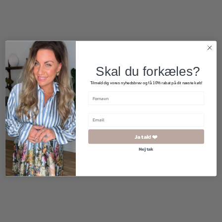
Skal du forkæles?
Tilmeld dig vores nyhedsbrev og få 10% rabat på dit næste køb!
Ja tak! ❤️
Nej tak
400,00
kr.
300,00
kr.
500,00
kr.