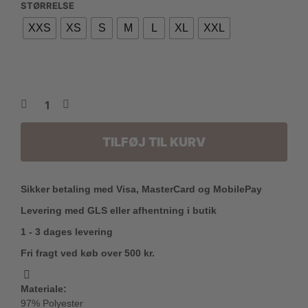
STØRRELSE
pris
pris
XXS
XS
S
M
L
XL
XXL
var:
er:
700,00 kr..
560,00 kr..
TILFØJ TIL KURV
Sikker betaling med Visa, MasterCard og MobilePay
Levering med GLS eller afhentning i butik
1 - 3 dages levering
Fri fragt ved køb over 500 kr.
Materiale:
97% Polyester