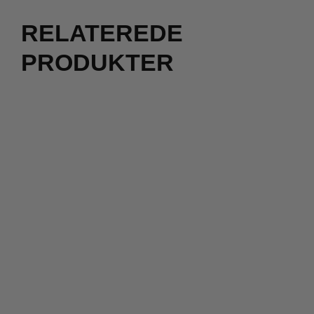
RELATEREDE
PRODUKTER
2 for 500
kr.
299,00
kr.
1.500,00
kr.
1.200,00
kr.