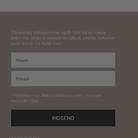
Tilmeld dig nyhedsbrevet og få 10% på dit næste
køb*! Her vil du få besked om tilbud, events, nyheder
samt trends fra Butik Friis.
* Rabatten kan ikke kombineres med i forvejen
nedsatte varer.
INDSEND