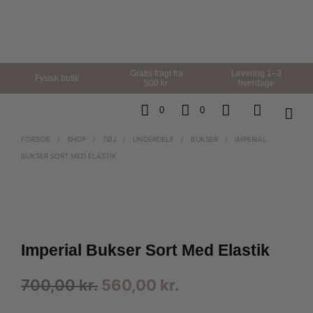
Gratis fragt fra
Levering 1–3
Fysisk butik
500 kr.
hverdage
0
0
FORSIDE
/
SHOP
/
TØJ
/
UNDERDELE
/
BUKSER
/
IMPERIAL
BUKSER SORT MED ELASTIK
Imperial Bukser Sort Med Elastik
Den
Den
700,00
kr.
560,00
kr.
oprindelige
aktuelle