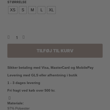
STØRRELSE
pris
pris
XS
S
M
L
XL
var:
er:
850,00 kr..
510,00 kr..
TILFØJ TIL KURV
Sikker betaling med Visa, MasterCard og MobilePay
Levering med GLS eller afhentning i butik
1 - 3 dages levering
Fri fragt ved køb over 500 kr.
Materiale:
97% Polyester