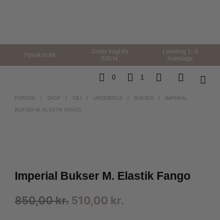
Gratis fragt fra
Levering 1–3
Fysisk butik
500 kr.
hverdage
0
1
FORSIDE
/
SHOP
/
TØJ
/
UNDERDELE
/
BUKSER
/
IMPERIAL
BUKSER M. ELASTIK FANGO
Imperial Bukser M. Elastik Fango
Den
Den
850,00
kr.
510,00
kr.
oprindelige
aktuelle