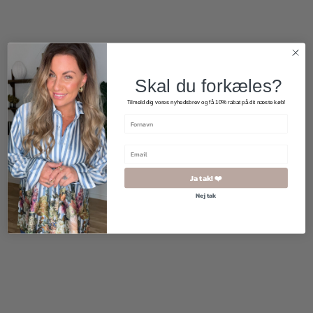
Skal du forkæles?
Tilmeld dig vores nyhedsbrev og få 10% rabat på dit næste køb!
Ja tak! ❤️
Nej tak
800,00
kr.
400,00
kr.
500,00
kr.
250,00
kr.