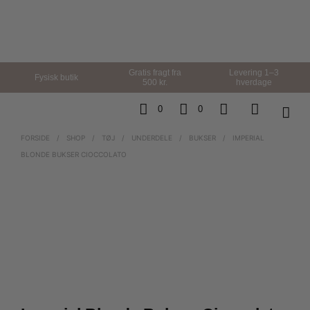
Gratis fragt fra
Levering 1–3
Fysisk butik
500 kr.
hverdage
0
0
FORSIDE
/
SHOP
/
TØJ
/
UNDERDELE
/
BUKSER
/
IMPERIAL
BLONDE BUKSER CIOCCOLATO