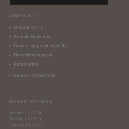
KUNDESERVICE
Om Butik Friis
Kontakt Butik Friis
Cookie- og privatlivspolitik
Handelsbetingelser
Returnering
HER KAN DU BETALE MED
ÅBNINGSTIDER – BUTIK
Mandag: 10-17:30
Tirsdag: 10-17:30
Onsdag: 10-17:30