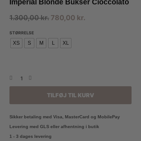
Imperial Blonde Bukser Cioccolato
Den
Den
1.300,00
kr.
780,00
kr.
oprindelige
aktuelle
STØRRELSE
pris
pris
XS
S
M
L
XL
var:
er:
1.300,00 kr..
780,00 kr..
TILFØJ TIL KURV
Sikker betaling med Visa, MasterCard og MobilePay
Levering med GLS eller afhentning i butik
1 - 3 dages levering