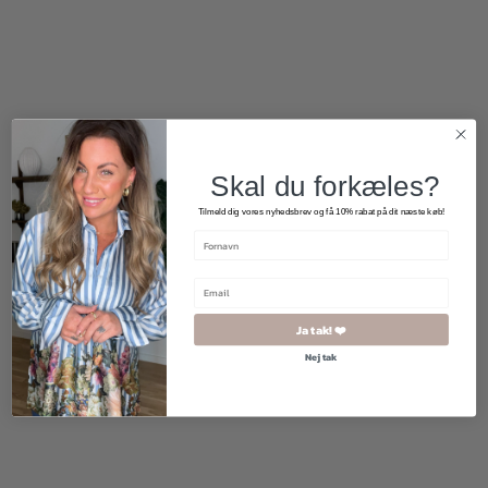
299,00
kr.
1.200,00
kr.
Skal du forkæles?
Tilmeld dig vores nyhedsbrev og få 10% rabat på dit næste køb!
Ja tak! ❤️
Nej tak
500,00
kr.
250,00
kr.
400,00
kr.
300,00
kr.