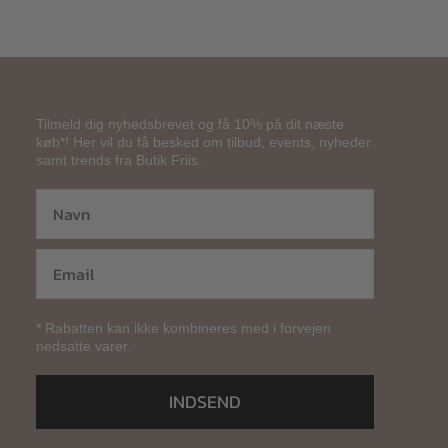
Tilmeld dig nyhedsbrevet og få 10% på dit næste
køb*! Her vil du få besked om tilbud, events, nyheder
samt trends fra Butik Friis.
* Rabatten kan ikke kombineres med i forvejen
nedsatte varer.
INDSEND