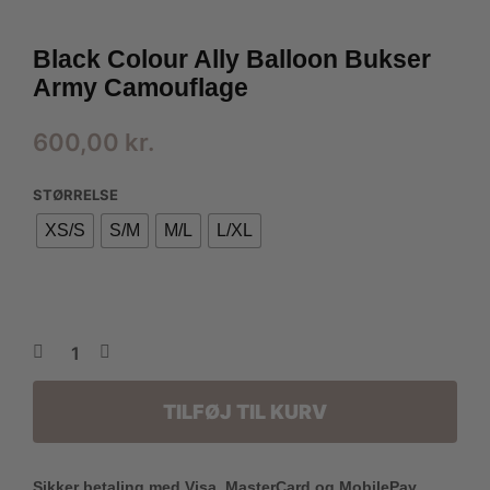
Black Colour Ally Balloon Bukser
Army Camouflage
600,00
kr.
STØRRELSE
XS/S
S/M
M/L
L/XL
TILFØJ TIL KURV
Sikker betaling med Visa, MasterCard og MobilePay