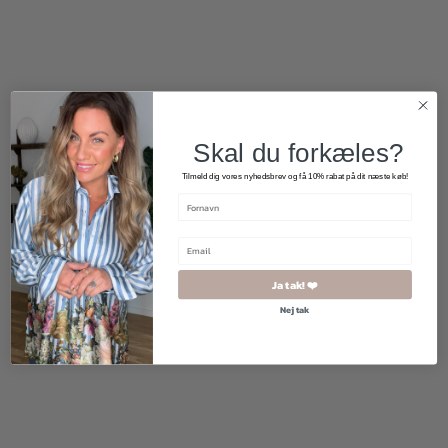
Skal du forkæles?
Tilmeld dig vores nyhedsbrev og få 10% rabat på dit næste køb!
Ja tak! ❤️
Nej tak
500,00
kr.
250,00
kr.
300,00
kr.