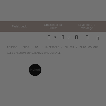
Gratis fragt fra
Levering 1–3
Fysisk butik
500 kr.
hverdage
0
0
FORSIDE
/
SHOP
/
TØJ
/
UNDERDELE
/
BUKSER
/
BLACK COLOUR
ALLY BALLOON BUKSER ARMY CAMOUFLAGE
Nyhed