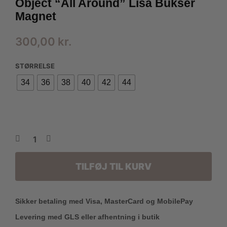
Object “All Around” Lisa Bukser
Magnet
300,00
kr.
STØRRELSE
34
36
38
40
42
44
TILFØJ TIL KURV
Sikker betaling med Visa, MasterCard og MobilePay
Levering med GLS eller afhentning i butik