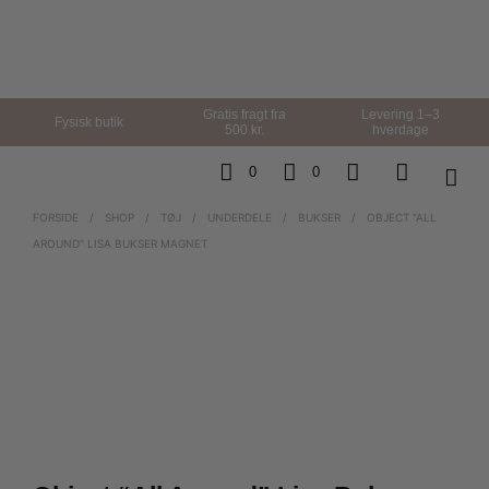
Gratis fragt fra
Levering 1–3
Fysisk butik
500 kr.
hverdage
0
0
FORSIDE
/
SHOP
/
TØJ
/
UNDERDELE
/
BUKSER
/
OBJECT “ALL
AROUND” LISA BUKSER MAGNET