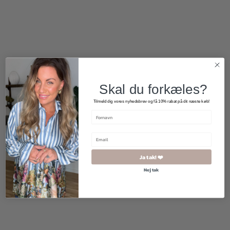
500,00
kr.
299,00
kr.
Skal du forkæles?
Tilmeld dig vores nyhedsbrev og få 10% rabat på dit næste køb!
2 for 500
kr.
Ja tak! ❤️
Nej tak
800,00
kr.
299,00
kr.