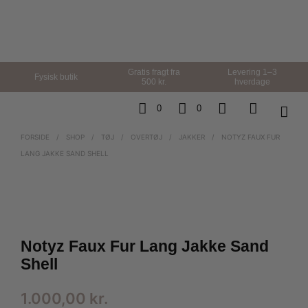
Gratis fragt fra
Levering 1–3
Fysisk butik
500 kr.
hverdage
0
0
FORSIDE
/
SHOP
/
TØJ
/
OVERTØJ
/
JAKKER
/
NOTYZ FAUX FUR
LANG JAKKE SAND SHELL
Notyz Faux Fur Lang Jakke Sand
Shell
1.000,00
kr.