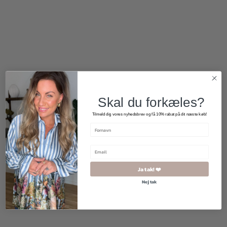
400,00
kr.
200,00
kr.
900,00
kr.
540,00
kr.
Skal du forkæles?
Tilmeld dig vores nyhedsbrev og få 10% rabat på dit næste køb!
Ja tak! ❤️
Nej tak