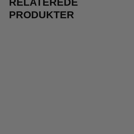
RELATEREDE
PRODUKTER
2 for 500
kr.
400,00
kr.
300,00
kr.
299,00
kr.