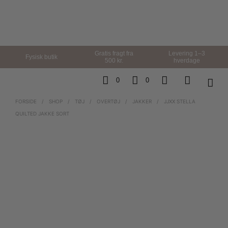
Gratis fragt fra
Levering 1–3
Fysisk butik
500 kr.
hverdage
0
0
FORSIDE
/
SHOP
/
TØJ
/
OVERTØJ
/
JAKKER
/
JJXX STELLA
QUILTED JAKKE SORT