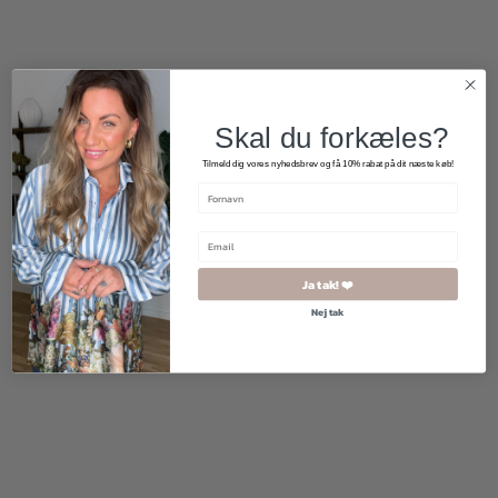
2 for 500
kr.
Skal du forkæles?
Tilmeld dig vores nyhedsbrev og få 10% rabat på dit næste køb!
Ja tak! ❤️
Nej tak
1.700,00
kr.
299,00
kr.