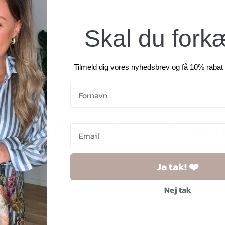
Skal du fork
Tilmeld dig vores nyhedsbrev og få 10% rabat 
RELATEREDE PRODUKTE
Ja tak! ❤️
2 for
Nej tak
500 kr.