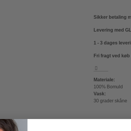
Sikker betaling 
Levering med GLS
1 - 3 dages lever
Fri fragt ved køb
Materiale:
100% Bomuld
Vask:
30 grader skåne