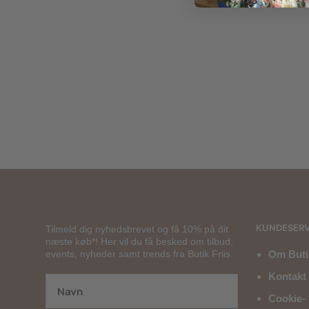
1.200,00
kr.
KUNDESERV
Tilmeld dig nyhedsbrevet og få 10% på dit
næste køb*! Her vil du få besked om tilbud,
events, nyheder samt trends fra Butik Friis.
Om Butik
Kontakt 
Cookie- 