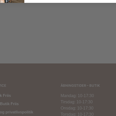
300,00
kr.
299,00
kr.
400,00
kr.
200,
ICE
ÅBNINGSTIDER – BUTIK
 Friis
Mandag: 10-17:30
Tirsdag: 10-17:30
Butik Friis
Onsdag: 10-17:30
og privatlivspolitik
Torsdag: 10-17:30