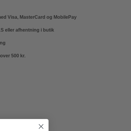
med Visa, MasterCard og MobilePay
 eller afhentning i butik
ing
 over 500 kr.