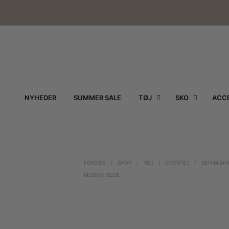
NYHEDER
SUMMER SALE
TØJ
SKO
ACCE
FORSIDE
/
SHOP
/
TØJ
/
OVERTØJ
/
DENIMJAK
MEDIUM BLUE