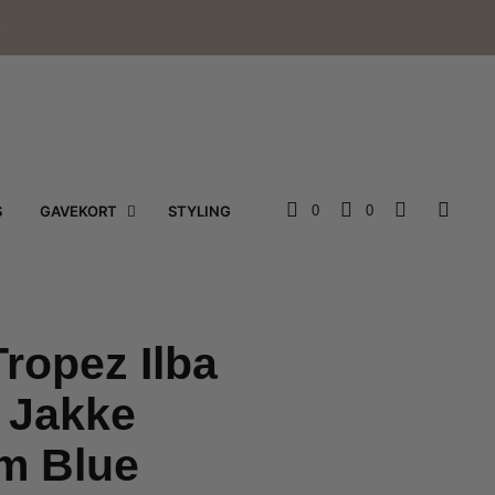
e
S
GAVEKORT
STYLING
0
0
Tropez Ilba
 Jakke
m Blue