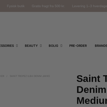
Fysisk butik
Gratis fragt fra 500 kr.
Levering 1–3 hverdag
SSORIES
BEAUTY
BOLIG
PRE-ORDER
BRAND
Saint 
KER
/
SAINT TROPEZ ILBA DENIM JAKKE
Denim
Mediu