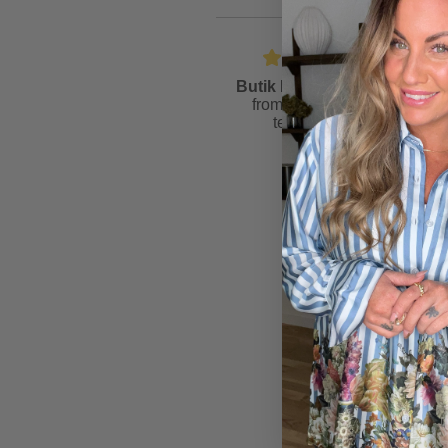
Butik Friis
is rated
4.6
from
81
reviews &
testimonials