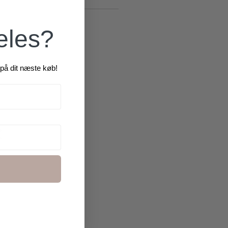
æles?
på dit næste køb!
R