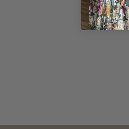
2 for
500 kr.
299,00
kr.