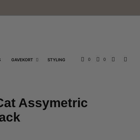
e
S
GAVEKORT
STYLING
0
0
Cat Assymetric
lack