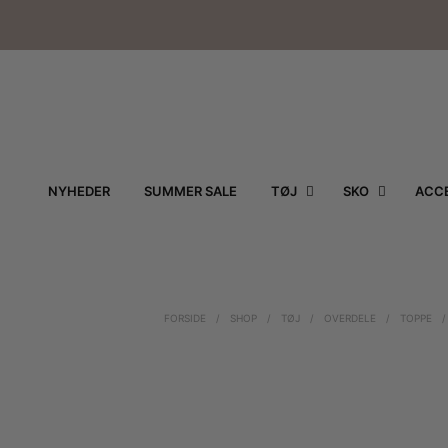
NYHEDER
SUMMER SALE
TØJ
SKO
ACCE
FORSIDE
/
SHOP
/
TØJ
/
OVERDELE
/
TOPPE
/