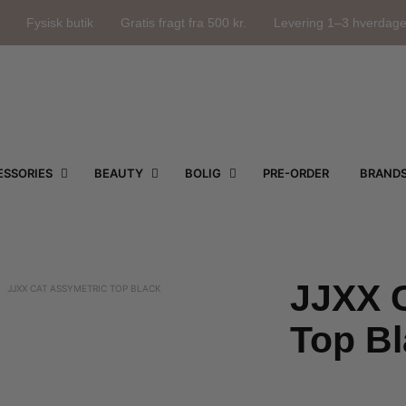
Fysisk butik
Gratis fragt fra 500 kr.
Levering 1–3 hverdag
SSORIES
BEAUTY
BOLIG
PRE-ORDER
BRAND
JJXX 
JJXX CAT ASSYMETRIC TOP BLACK
Top B