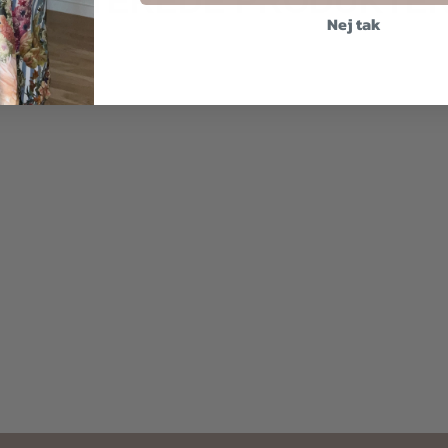
RELATEREDE PRODUKTE
Nej tak
300,00
kr.
500,00
kr.
250,00
kr.
400,00
kr.
300,