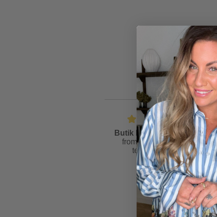
Butik Friis
is rated
4.6
from
81
reviews &
testimonials