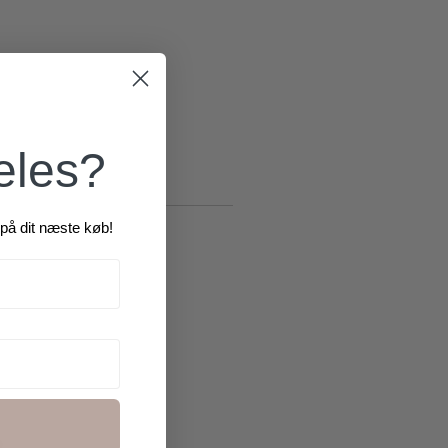
æles?
på dit næste køb!