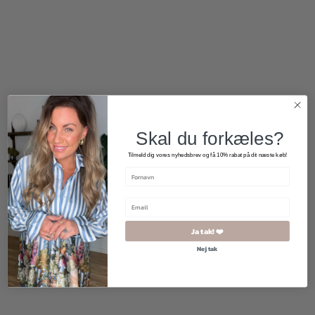
1.000,00
kr.
1.700,00
kr.
Skal du forkæles?
Tilmeld dig vores nyhedsbrev og få 10% rabat på dit næste køb!
2 for 500
kr.
Ja tak! ❤️
Nej tak