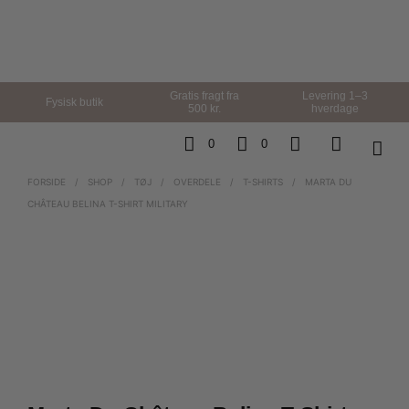
Gratis fragt fra
Levering 1–3
Fysisk butik
500 kr.
hverdage
0
0
FORSIDE
/
SHOP
/
TØJ
/
OVERDELE
/
T-SHIRTS
/
MARTA DU
CHÂTEAU BELINA T-SHIRT MILITARY