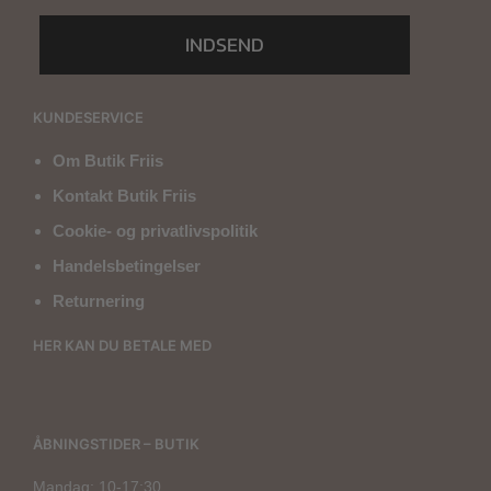
INDSEND
KUNDESERVICE
Om Butik Friis
Kontakt Butik Friis
Cookie- og privatlivspolitik
Handelsbetingelser
Returnering
HER KAN DU BETALE MED
ÅBNINGSTIDER – BUTIK
Mandag: 10-17:30