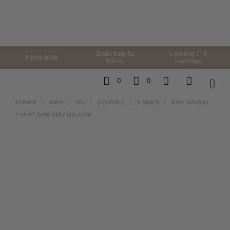
Gratis fragt fra
Levering 1–3
Fysisk butik
500 kr.
hverdage
0
0
FORSIDE
/
SHOP
/
TØJ
/
OVERDELE
/
T-SHIRTS
/
BALL MALDINI
T-SHIRT DARK GREY MELANGE