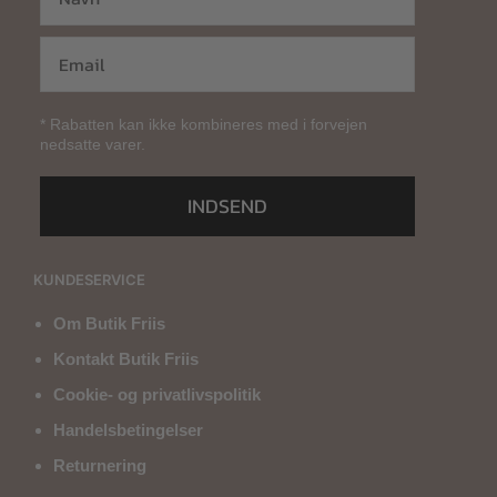
* Rabatten kan ikke kombineres med i forvejen
nedsatte varer.
INDSEND
KUNDESERVICE
Om Butik Friis
Kontakt Butik Friis
Cookie- og privatlivspolitik
Handelsbetingelser
Returnering