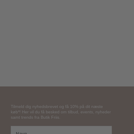
400,00
kr.
200,00
kr.
Tilmeld dig nyhedsbrevet og få 10% på dit næste
køb*! Her vil du få besked om tilbud, events, nyheder
samt trends fra Butik Friis.