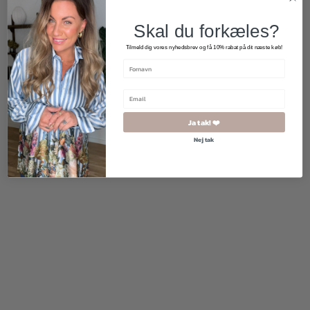
Skal du forkæles?
Tilmeld dig vores nyhedsbrev og få 10% rabat på dit næste køb!
1.700,00
kr.
299,00
kr.
Ja tak! ❤️
Nej tak