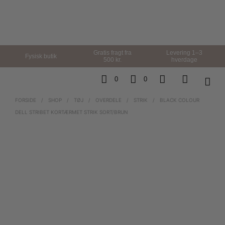
Gratis fragt fra
Levering 1–3
Fysisk butik
500 kr.
hverdage
0
0
FORSIDE
/
SHOP
/
TØJ
/
OVERDELE
/
STRIK
/
BLACK COLOUR
DELL STRIBET KORTÆRMET STRIK SORT/BRUN