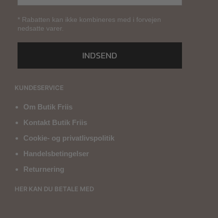
* Rabatten kan ikke kombineres med i forvejen
nedsatte varer.
INDSEND
KUNDESERVICE
Om Butik Friis
Kontakt Butik Friis
Cookie- og privatlivspolitik
Handelsbetingelser
Returnering
HER KAN DU BETALE MED