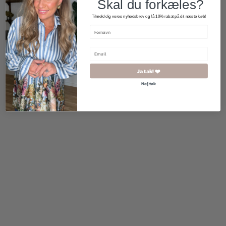
Skal du forkæles?
Tilmeld dig vores nyhedsbrev og få 10% rabat på dit næste køb!
400,00
kr.
200,00
kr.
400,00
kr.
200,00
kr.
Ja tak! ❤️
Nej tak