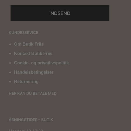
INDSEND
KUNDESERVICE
Om Butik Friis
Kontakt Butik Friis
Cookie- og privatlivspolitik
Handelsbetingelser
Returnering
HER KAN DU BETALE MED
ÅBNINGSTIDER – BUTIK