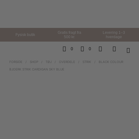
Gratis fragt fra
Levering 1–3
Fysisk butik
500 kr.
hverdage
0
0
FORSIDE
/
SHOP
/
TØJ
/
OVERDELE
/
STRIK
/
BLACK COLOUR
BJOERK STRIK CARDIGAN SKY BLUE