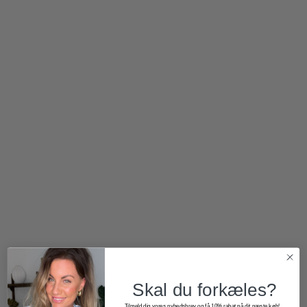
300,00
kr.
1.700,00
kr.
Skal du forkæles?
Tilmeld dig vores nyhedsbrev og få 10% rabat på dit næste køb!