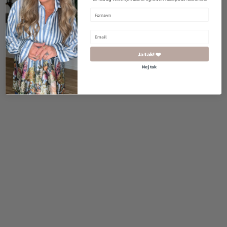
800,00
kr.
500,00
kr.
250,00
kr.
Ja tak! ❤️
Nej tak
800,00
kr.